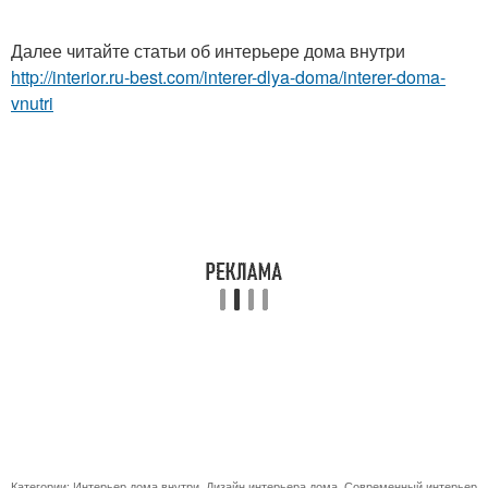
Далее читайте статьи об интерьере дома внутри
http://interior.ru-best.com/interer-dlya-doma/interer-doma-
vnutri
Категории:
Интерьер дома внутри
,
Дизайн интерьера дома
,
Современный интерьер