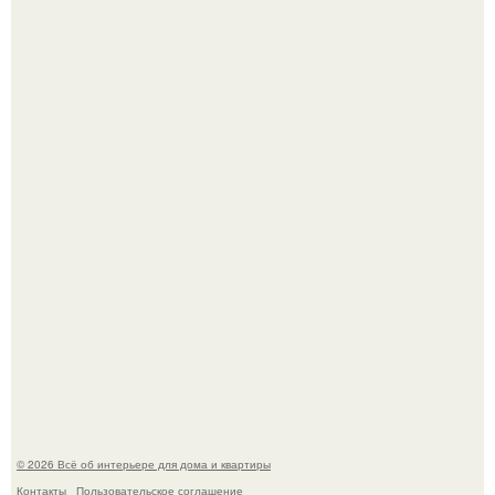
69-Летний житель Италии создал фальшивый античный
амфитеатр и долгое время успешно выдавал его за
настоящее историческое наследие.
Эко - панно "Песочный Берег":
© 2026 Всё об интерьере для дома и квартиры
Контакты
Пользовательское соглашение