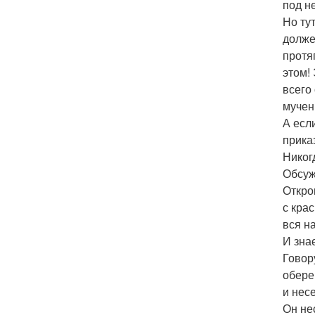
под н
Но ту
долже
протя
этом!
всего
мучен
А есл
прика
Никог
Обсуж
Откро
с кра
вся н
И зна
Говор
обере
и несе
Он не