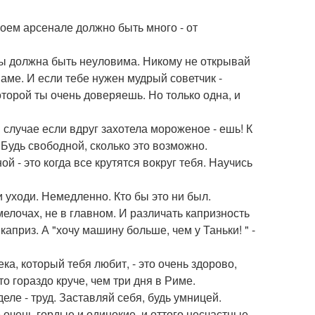
воем арсенале должно быть много - от
Ты должна быть неуловима. Никому не открывай
аме. И если тебе нужен мудрый советчик -
оторой ты очень доверяешь. Но только одна, и
В случае если вдруг захотела мороженое - ешь! К
 Будь свободной, сколько это возможно.
ой - это когда все крутятся вокруг тебя. Научись
и уходи. Немедленно. Кто бы это ни был.
мелочах, не в главном. И различать капризность
каприз. А "хочу машину больше, чем у Таньки! " -
а, который тебя любит, - это очень здорово,
то гораздо круче, чем три дня в Риме.
еле - труд. Заставляй себя, будь умницей.
очень гордые и одинокие, и оттого несчастные.