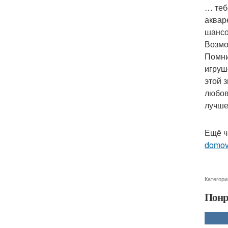
… теб
аквар
шансо
Возмо
Помни
игруш
этой 
любов
лучше
Ещё ч
domo
Категори
Понр