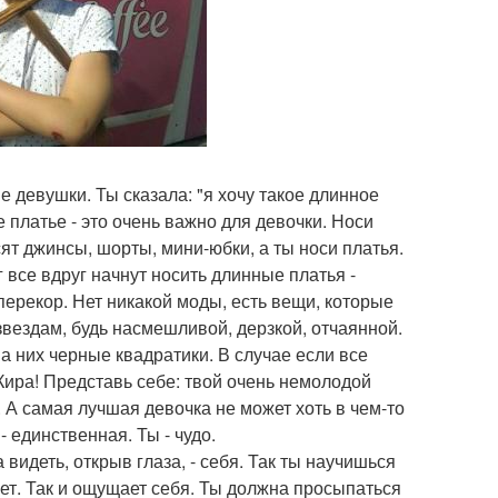
 девушки. Ты сказала: "я хочу такое длинное
 платье - это очень важно для девочки. Носи
сят джинсы, шорты, мини-юбки, а ты носи платья.
 все вдруг начнут носить длинные платья -
перекор. Нет никакой моды, есть вещи, которые
вездам, будь насмешливой, дерзкой, отчаянной.
на них черные квадратики. В случае если все
Кира! Представь себе: твой очень немолодой
. А самая лучшая девочка не может хоть в чем-то
- единственная. Ты - чудо.
видеть, открыв глаза, - себя. Так ты научишься
вет. Так и ощущает себя. Ты должна просыпаться