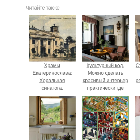
Читайте также
Храмы
Культурный код.
С
Екатеринослава:
Можно сделать
Хоральная
красивый интерьер
р
синагога.
практически где
угодно.