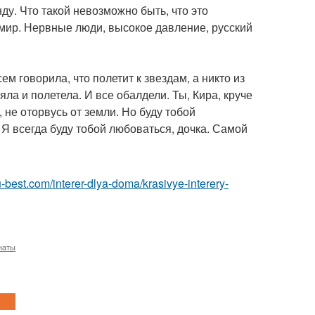
ду. Что такой невозможно быть, что это
 мир. Нервные люди, высокое давление, русский
м говорила, что полетит к звездам, а никто из
яла и полетела. И все обалдели. Ты, Кира, круче
 не оторвусь от земли. Но буду тобой
" Я всегда буду тобой любоваться, дочка. Самой
.ru-best.com/interer-dlya-doma/krasivye-interery-
наты