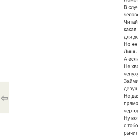
В слу
челове
Читай
какая
для д
Но не
Лишь 
А если
Не хва
чепух
Займи
девуш
⇦
Но да
прямо
черто
Ну во
с тоб
рычит