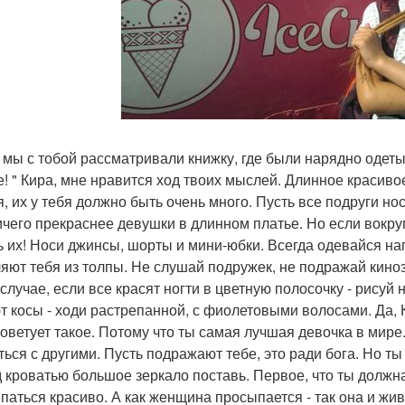
 мы с тобой рассматривали книжку, где были нарядно одетые
е! " Кира, мне нравится ход твоих мыслей. Длинное красивое
я, их у тебя должно быть очень много. Пусть все подруги но
ичего прекраснее девушки в длинном платье. Но если вокруг
ь их! Носи джинсы, шорты и мини-юбки. Всегда одевайся на
яют тебя из толпы. Не слушай подружек, не подражай киноз
 случае, если все красят ногти в цветную полосочку - рисуй 
т косы - ходи растрепанной, с фиолетовыми волосами. Да, 
советует такое. Потому что ты самая лучшая девочка в мире
ься с другими. Пусть подражают тебе, это ради бога. Но ты 
 кроватью большое зеркало поставь. Первое, что ты должна 
паться красиво. А как женщина просыпается - так она и жи