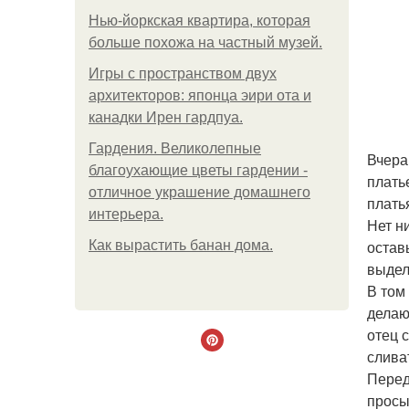
Нью-йоркская квартира, которая
больше похожа на частный музей.
Игры с пространством двух
архитекторов: японца эири ота и
канадки Ирен гардпуа.
Гардения. Великолепные
Вчера
благоухающие цветы гардении -
плать
отличное украшение домашнего
плать
интерьера.
Нет н
остав
Как вырастить банан дома.
выдел
В том
делаю
отец 
сливат
Перед
просы