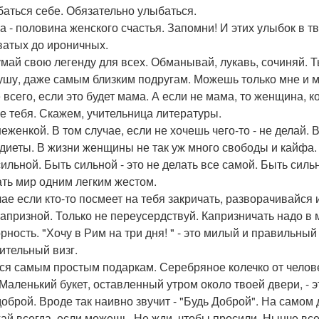
баться себе. Обязательно улыбаться.
а - половина женского счастья. Запомни! И этих улыбок в т
ватых до ироничных.
май свою легенду для всех. Обманывай, лукавь, сочиняй. 
ушу, даже самым близким подругам. Можешь только мне и м
 всего, если это будет мама. А если не мама, то женщина, к
е тебя. Скажем, учительница литературы.
неженкой. В том случае, если не хочешь чего-то - не делай. 
 диеты. В жизни женщины не так уж много свободы и кайфа.
ильной. Быть сильной - это не делать все самой. Быть сильн
ть мир одним легким жестом.
чае если кто-то посмеет на тебя закричать, разворачивайся 
капризной. Только не переусердствуй. Капризничать надо в 
рность. "Хочу в Рим на три дня! " - это милый и правильный 
ительный визг.
ся самым простым подаркам. Серебряное колечко от человек
 Маленький букет, оставленный утром около твоей двери, - э
доброй. Вроде так наивно звучит - "Будь Доброй". На самом д
ай всегда, если можешь. Не жди, чтобы просили. Нынче все 