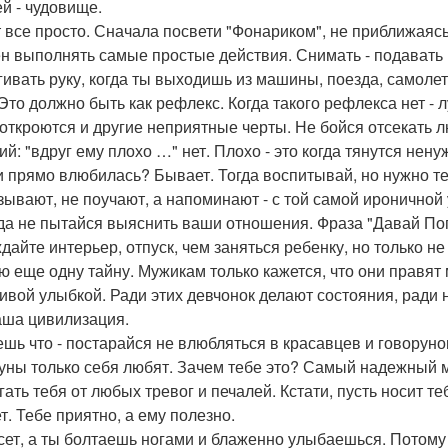
ей - чудовище.
т все просто. Сначала посвети "Фонариком", не приближаясь
н выполнять самые простые действия. Снимать - подавать п
гивать руку, когда ты выходишь из машины, поезда, самолет
 Это должно быть как рефлекс. Когда такого рефлекса нет - 
 откроются и другие неприятные черты. Не бойся отсекать л
ий: "вдруг ему плохо …" нет. Плохо - это когда тянутся нен
и прямо влюбилась? Бывает. Тогда воспитывай, но нужно т
зывают, не поучают, а напоминают - с той самой ироничной
да не пытайся выяснить ваши отношения. Фраза "Давай Пог
дайте интерьер, отпуск, чем заняться ребенку, но только н
ю еще одну тайну. Мужикам только кажется, что они правят
сивой улыбкой. Ради этих девчонок делают состояния, ради 
аша цивилизация.
ешь что - постарайся не влюбляться в красавцев и говоруно
уны только себя любят. Зачем тебе это? Самый надежный м
гать тебя от любых тревог и печалей. Кстати, пусть носит т
т. Тебе приятно, а ему полезно.
сет, а ты болтаешь ногами и блаженно улыбаешься. Потому 