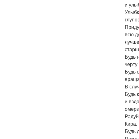
и улы
Улыбк
глупо
Приду
всю д
лучше
старш
Будь 
черту
Будь с
враща
В слу
Будь 
и вздо
омерз
Радуй
Кира.
Будь 
Помог