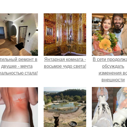
тильный ремонт в
Янтарная комната -
В сети продолж
двушке - мечта
восьмое чудо света!
обсуждать
еальностью стала!
изменения в
внешности
актрисы.