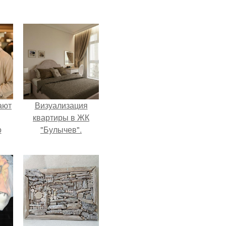
ают
Визуализация
квартиры в ЖК
о
"Булычев".