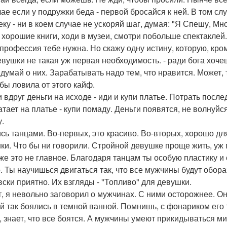
чае если у подружки беда - первой бросайся к ней. В том сл
ку - ни в коем случае не ускоряй шаг, думая: "Я Спешу, Мно
 хорошие книги, ходи в музеи, смотри побольше спектаклей
 профессия тебе нужна. Но скажу одну истину, которую, кро
евушки не такая уж первая необходимость. - ради бога хоче
 думай о них. Зарабатывать надо тем, что нравится. Может,
бы ловила от этого кайф.
 вдруг деньги на исходе - иди и купи платье. Потрать после
тает на платье - купи помаду. Деньги появятся, не волнуйся
у.
сь танцами. Во-первых, это красиво. Во-вторых, хорошо дл
ки. Что бы ни говорили. Стройной девушке проще жить, уж 
же это не главное. Благодаря танцам ты особую пластику и
. Ты научишься двигаться так, что все мужчины будут обора
вски приятно. Их взгляды - "Топливо" для девушки.
т, я невольно заговорил о мужчинах. С ними осторожнее. О
ой так боялись в темной ванной. Помнишь, с фонариком его т
, знает, что все боятся. А мужчины умеют прикидываться мил