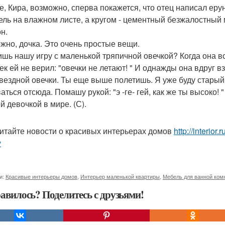
е, Кира, возможно, сперва покажется, что отец написал ерун
ель на влажном листе, а кругом - цементный безжалостный
н.
жно, дочка. Это очень простые вещи.
шь нашу игру с маленькой тряпичной овечкой? Когда она все
ек ей не верил: "овечки не летают! " И однажды она вдруг вз
звездной овечки. Ты еще выше полетишь. Я уже буду старый,
аться отсюда. Помашу рукой: "э -ге- гей, как же ты высоко! 
й девочкой в мире. (С).
итайте новости о красивых интерьерах домов
http://interior
v
и:
Красивые интерьеры домов
,
Интерьер маленькой квартиры
,
Мебель для ванной ком
авилось? Поделитесь с друзьями!