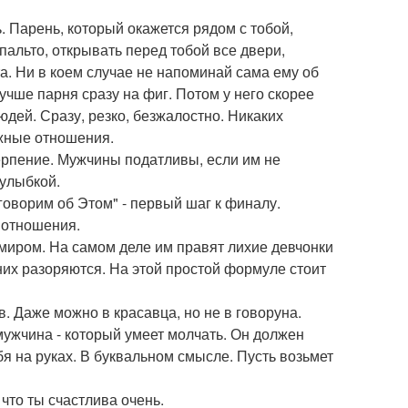
. Парень, который окажется рядом с тобой,
альто, открывать перед тобой все двери,
а. Ни в коем случае не напоминай сама ему об
лучше парня сразу на фиг. Потом у него скорее
юдей. Сразу, резко, безжалостно. Никаких
ужные отношения.
ерпение. Мужчины податливы, если им не
 улыбкой.
оворим об Этом" - первый шаг к финалу.
е отношения.
 миром. На самом деле им правят лихие девчонки
них разоряются. На этой простой формуле стоит
в. Даже можно в красавца, но не в говоруна.
ужчина - который умеет молчать. Он должен
ебя на руках. В буквальном смысле. Пусть возьмет
что ты счастлива очень.