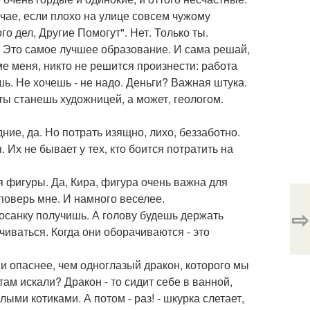
учае, если плохо на улице совсем чужому
го дел, Другие Помогут". Нет. Только ты.
. Это самое лучшее образование. И сама решай,
ме меня, никто не решится произнести: работа
шь. Не хочешь - не надо. Деньги? Важная штука.
 ты станешь художницей, а может, геологом.
дние, да. Но потрать изящно, лихо, беззаботно.
. Их не бывает у тех, кто боится потратить на
я фигуры. Да, Кира, фигура очень важна для
поверь мне. И намного веселее.
⇨
 осанку получишь. А голову будешь держать
чиваться. Когда они оборачиваются - это
ни опаснее, чем одноглазый дракон, которого мы
ам искали? Дракон - то сидит себе в ванной,
ыми котиками. А потом - раз! - шкурка слетает,