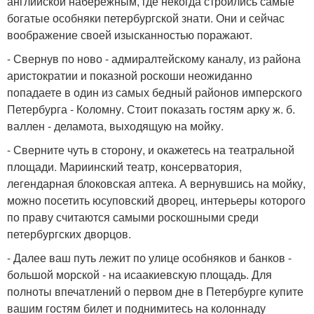
английской набережным, где некогда строились самые
богатые особняки петербургской знати. Они и сейчас
воображение своей изысканностью поражают.
- Свернув по ново - адмиралтейскому каналу, из района
аристократии и показной роскоши неожиданно
попадаете в один из самых бедный районов имперского
Петербурга - Коломну. Стоит показать гостям арку ж. б.
валлен - деламота, выходящую на мойку.
- Сверните чуть в сторону, и окажетесь на театральной
площади. Мариинский театр, консерватория,
легендарная блоковская аптека. А вернувшись на мойку,
можно посетить юсуповский дворец, интерьеры которого
по праву считаются самыми роскошными среди
петербургских дворцов.
- Далее ваш путь лежит по улице особняков и банков -
большой морской - на исаакиевскую площадь. Для
полноты впечатлений о первом дне в Петербурге купите
вашим гостям билет и поднимитесь на колоннаду