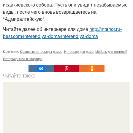
исаакиевского собора. Пусть они увидят незабываемые
виды, после чего вновь возвращаетесь на
"Адмиралтейскую".
Читайте далее об интерьере для дома
http://interior.ru-
best.com/interer-dlya-doma/interer-dlya-doma
Категории:
Красивые интерьеры домов
,
Интерьер для дома
,
Мебель для гостиной
,
Интерьер зала в квартире
Читайте также
На заметку: простой и дешевый способ, как почистить