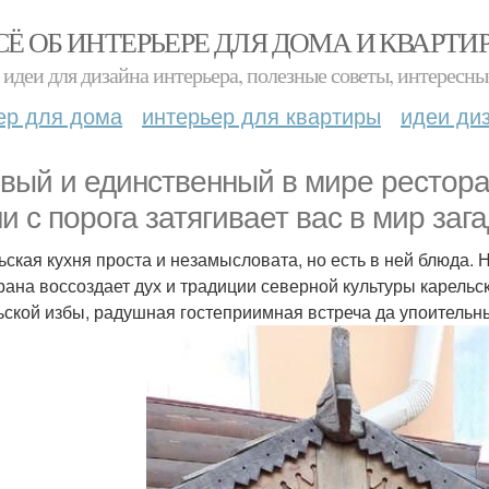
СЁ ОБ ИНТЕРЬЕРЕ ДЛЯ ДОМА И КВАРТИ
идеи для дизайна интерьера, полезные советы, интересны
ер для дома
интерьер для квартиры
идеи ди
вый и единственный в мире рестора
ни с порога затягивает вас в мир за
ьская кухня проста и незамысловата, но есть в ней блюда. 
рана воссоздает дух и традиции северной культуры карель
ьской избы, радушная гостеприимная встреча да упоительн