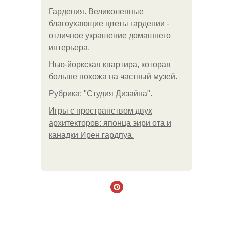
Гардения. Великолепные
благоухающие цветы гардении -
отличное украшение домашнего
интерьера.
Нью-йоркская квартира, которая
больше похожа на частный музей.
Рубрика: "Студия Дизайна".
Игры с пространством двух
архитекторов: японца эири ота и
канадки Ирен гардпуа.