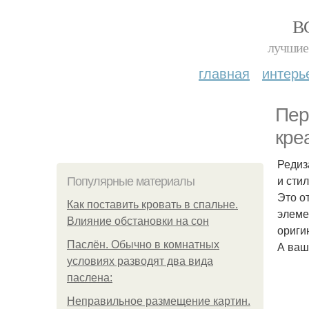
В
лучшие 
главная
интерь
Пер
кре
Редиз
и сти
Популярные материалы
Это о
Как поставить кровать в спальне.
элеме
Влияние обстановки на сон
ориги
Паслён. Обычно в комнатных
А ваш
условиях разводят два вида
паслена:
Неправильное размещение картин.