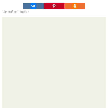
Читайте также
Жена качества. 22 качества хорошей жены.
"Проиллюстрированные Люди": Томас майландер