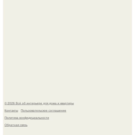
обернулся шквалом критики из-за небрежного пошива.
69-Летний житель Италии создал фальшивый античный
амфитеатр и долгое время успешно выдавал его за
настоящее историческое наследие.
© 2026 Всё об интерьере для дома и квартиры
Контакты
Пользовательское соглашение
Политика конфидециальности
Обратная связь