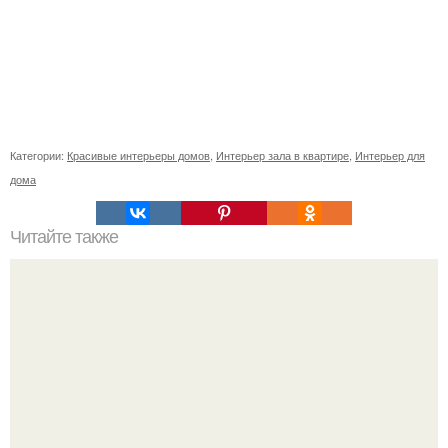
Категории:
Красивые интерьеры домов
,
Интерьер зала в квартире
,
Интерьер для
дома
Читайте также
Как поставить кровать в спальне. Влияние обстановки на
сон