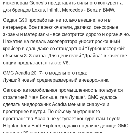
инженерам Genesis представить сильного конкурента
для брендов Lexus, Infiniti, Mercedes - Benz и BMW.
Седан G90 проработан не только внешне, но и в
интерьере. Все переключатели, датчики, сенсорные
экраны и материалы - все смотрится дорого и органично.
Нажатие на педаль акселератора уносит роскошный
крейсер в даль даже со стандартной "Турбошестеркой"
объемом 3. 3 литра. Для ценителей "Драйва" в качестве
опции предлагается также V8.
GMC Acadia 2017-го модельного года:
Лучший новый среднеразмерный внедорожник.
Сегодня автомобильная промышленность пользуется
стратегией "чем Больше, тем Лучше". GMC удалось
сделать внедорожник Acadia меньше снаружи и
просторнее внутри. По объему внутреннего
пространства Acadia не уступает конкурентам Toyota
Highlander и Ford Explorer, однако по длине детище GMC
почти на 20 сантиметров меньше соперников.