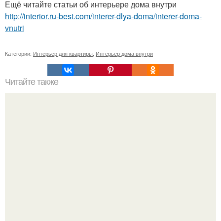
Ещё читайте статьи об интерьере дома внутри
http://interior.ru-best.com/interer-dlya-doma/interer-doma-
vnutri
Категории:
Интерьер для квартиры
,
Интерьер дома внутри
Читайте также
Как сделать кота счастливым: 10 советов по организации
жизни домашнего питомца.