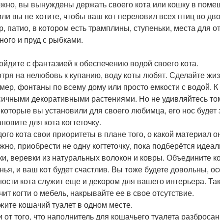
жно, вы вынуждены держать своего кота или кошку в помещ
или вы не хотите, чтобы ваш кот переловил всех птиц во дв
р, патио, в котором есть трамплины, ступеньки, места для о
ного и пруд с рыбками.
дойдите с фантазией к обеспечению водой своего кота.
тря на нелюбовь к купанию, воду коты любят. Сделайте жиз
мер, фонтаны по всему дому или просто емкости с водой. К
сичными декоративными растениями. Но не удивляйтесь том
 которые вы установили для своего любимца, его нос будет 
ановите для кота когтеточку.
дого кота свои приоритеты в плане того, о какой материал о
жно, приобрести не одну когтеточку, пока подберётся идеа
ки, веревки из натуральных волокон и ковры. Объедините ко
нья, и ваш кот будет счастлив. Вы тоже будете довольны, 
ности кота служит еще и декором для вашего интерьера. Так
чит когти о мебель, накрывайте ее в свое отсутствие.
ржите кошачий туалет в одном месте.
и от того, что наполнитель для кошачьего туалета разброса