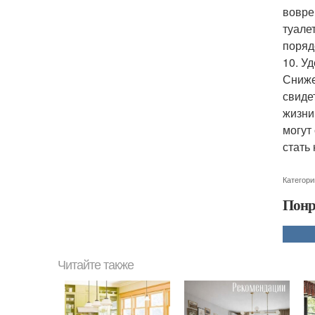
вовре
туале
поряд
10. У
Сниже
свиде
жизни
могут
стать
Категори
Понр
Читайте также