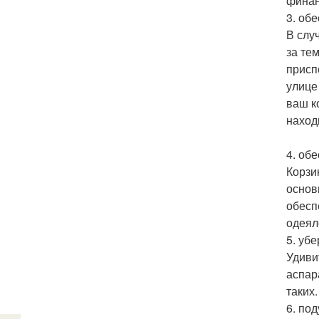
финан
3. об
В слу
за те
присп
улице
ваш к
наход
4. об
Корзи
основ
обесп
одеяло
5. убе
Удиви
аспар
таких
6. по