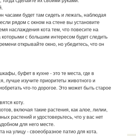
 тогда сделайте их своими руками.
й.
он часами будет там сидеть и лежать, наблюдая
, если рядом с окном на стене вы установите
емя наслаждения кота тем, что повесите на
за которыми с большим интересом будет следить
ремени открывайте окно, но убедитесь, что он
афы, буфет в кухне - это те места, где в
ся, лучше изучите приоритеты животного и
обретать что-то дорогое. Это может быть старое
вятся коту.
тов, включая такие растения, как алое, лилии,
ых растений и удостоверьтесь, что у вас нет
 удобном для него месте.
а на улицу - своеобразное патио для кота.