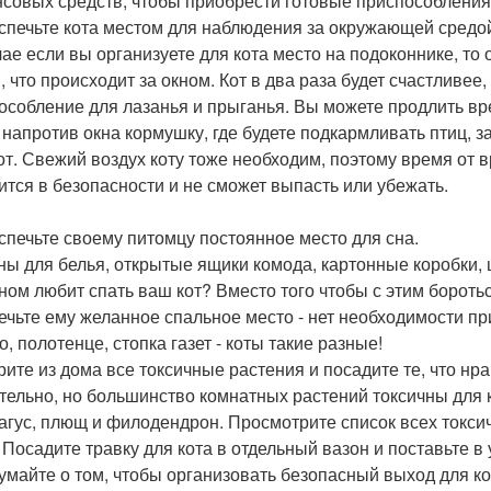
совых средств, чтобы приобрести готовые приспособления,
еспечьте кота местом для наблюдения за окружающей средо
чае если вы организуете для кота место на подоконнике, то 
м, что происходит за окном. Кот в два раза будет счастливее
особление для лазанья и прыганья. Вы можете продлить вр
 напротив окна кормушку, где будете подкармливать птиц, 
от. Свежий воздух коту тоже необходим, поэтому время от в
ится в безопасности и не сможет выпасть или убежать.
еспечьте своему питомцу постоянное место для сна.
ны для белья, открытые ящики комода, картонные коробки, шк
ном любит спать ваш кот? Вместо того чтобы с этим бороть
ечьте ему желанное спальное место - нет необходимости при
, полотенце, стопка газет - коты такие разные!
рите из дома все токсичные растения и посадите те, что нра
тельно, но большинство комнатных растений токсичны для ко
агус, плющ и филодендрон. Просмотрите список всех токсичн
. Посадите травку для кота в отдельный вазон и поставьте в
думайте о том, чтобы организовать безопасный выход для кот