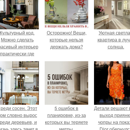
Культурный код.
Осторожно! Вещи,
Уютная светл
Можно сделать
которые нельзя
квартира в луч
расивый интерьер
держать дома?
солнца.
практически где
угодно.
реди сосен. Этот
5 ошибок в
Детали решают 
ом словно вырос
планировке, из-за
выход приянк
реди деревьев, и
которых вы теряете
чопры на пока
изнь здесь течет в
метры.
Dior обернулс