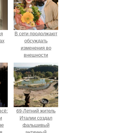
ая
В сети продолжают
ах
обсуждать
изменения во
внешности
актрисы.
всё:
69-Летний житель
и
Италии создал
зе
фальшивый
я
античный