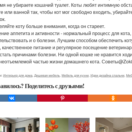
мя не убираете кошачий туалет. Коты любят интимную обстан
те или ванной так, чтобы кот мог свободно входить, убирайте
ок.
деляйте коту больше внимания, когда он стареет.
ние аппетита и активности - нормальный процесс для кота, 
тельствовать и о болезни. Лучшим способом обеспечить кот
, качественное питание и регулярное посещение ветеринара
 стать причинами болезни. Ни одной кошке не нравится ход
 неотъемлемой частью жизни домашнего кота. Советы@Zoki
и:
Интерьер для дома
,
Дешевая мебель
,
Мебель для кухни
,
Идеи дизайна спальни
,
Меб
авилось? Поделитесь с друзьями!