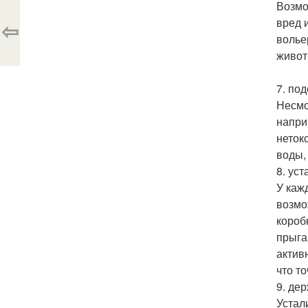
Возмо
вред 
⇦
волье
живот
7. по
Несмо
напри
неток
воды,
8. уст
У каж
возмо
короб
прыга
актив
что то
9. де
Устал