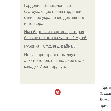
Гардения. Великолепные
благоухающие цветы гардении -
отличное украшение домашнего
интерьера.
Нью-йоркская квартира, которая
больше похожа на частный музей.
Рубрика: "Студия Дизайна".
Игры с пространством двух
архитекторов: японца эири ота и
канадки Ирен гардпуа.
. Кро
2. со
Домаш
присп