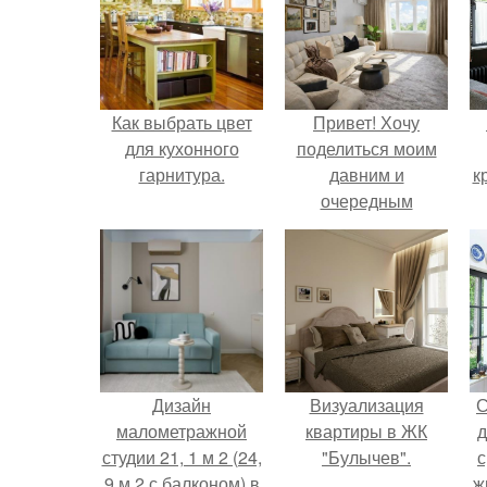
Как выбрать цвет
Привет! Хочу
для кухонного
поделиться моим
гарнитура.
давним и
к
очередным
неопубликованным
проектом.
Дизайн
Визуализация
С
малометражной
квартиры в ЖК
д
студии 21, 1 м 2 (24,
"Булычев".
с
9 м 2 с балконом) в
ж