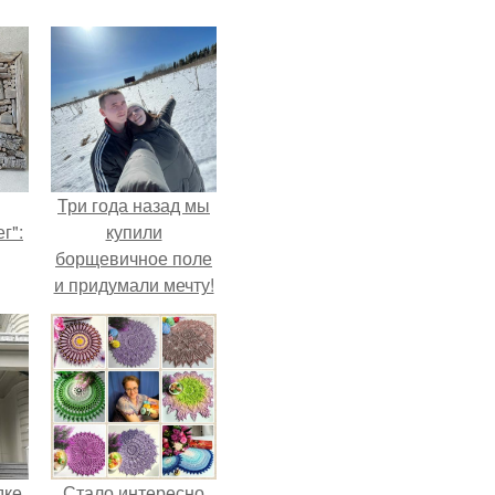
Три года назад мы
г":
купили
борщевичное поле
и придумали мечту!
дке,
Стало интересно