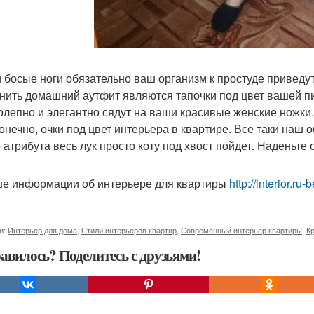
 босые ноги обязательно ваш организм к простуде приведут
нить домашний аутфит являются тапочки под цвет вашей п
олепно и элегантно сядут на ваши красивые женские ножки.
конечно, очки под цвет интерьера в квартире. Все таки наш 
о атрибута весь лук просто коту под хвост пойдет. Наденьте
е информации об интерьере для квартиры
http://interior.ru-
и:
Интерьер для дома
,
Стили интерьеров квартир
,
Современный интерьер квартиры
,
К
авилось? Поделитесь с друзьями!