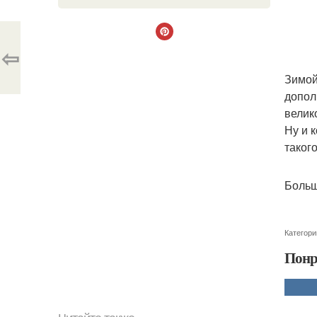
⇦
Зимой
допол
велик
Ну и 
таког
Больш
Категори
Понр