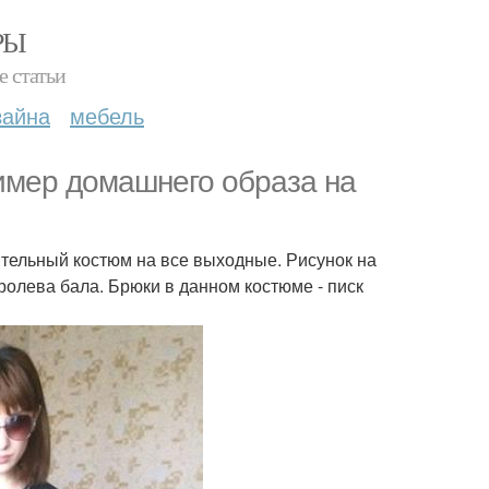
РЫ
е статьи
зайна
мебель
имер домашнего образа на
тельный костюм на все выходные. Рисунок на
ролева бала. Брюки в данном костюме - писк