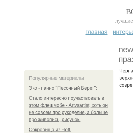
В
лучшие 
главная
интерь
new
пра
Черна
верхн
Популярные материалы
совре
Эко - панно "Песочный Берег":
Стало интересно поучаствовать в
этом флешмобе - Artvsartist, хоть он
не совсем про рукоделие, а больше
про живопись, рисунок.
Сокровища из Hoff.