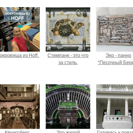
окровища из Hoff.
Стимпанк - это что
Эко - панно
за стиль.
"Песочный Бере
Кёнигсберг.
Это жилой
Готовясь к поез