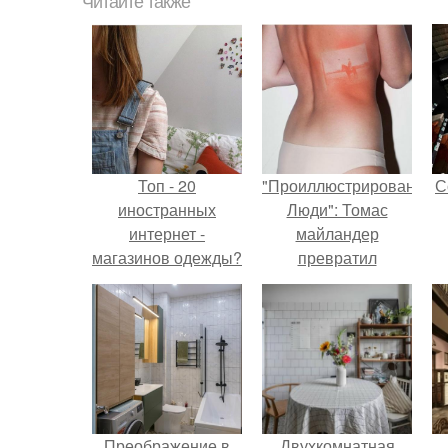
Читайте также
Топ - 20
"Проиллюстрированные
С
иностранных
Люди": Томас
интернет -
майландер
магазинов одежды?
превратил
солнечные ожоги в
арт - объект.
Преображение в
Двухкомнатная