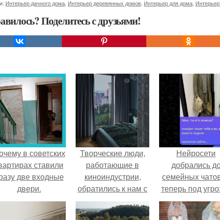
и:
Интерьер дачного дома
,
Интерьер деревянных домов
,
Интерьер для дома
,
Интерьер
авилось? Поделитесь с друзьями!
очему в советских
Творческие люди,
Нейросети
вартирах ставили
работающие в
добрались д
разу две входные
киноиндустрии,
семейных чатов
двери.
обратились к нам с
теперь под угро
просьбой создать
мамины нерв
интерьер для их