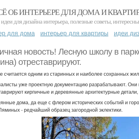
СЁ ОБ ИНТЕРЬЕРЕ ДЛЯ ДОМА И КВАРТИ
идеи для дизайна интерьера, полезные советы, интересны
ер для дома
интерьер для квартиры
идеи ди
ичная новость! Лесную школу в парк
ина) отреставрируют.
е считается одним из старинных и наиболее сохранных жил
алисты уже проектную документацию разрабатывают. Они п
таврируют кирпичные и деревянные архитектурные детали, 
янные дома, да еще с флером исторических событий и город
Ляминых - редчайший образец загородной эклектики.