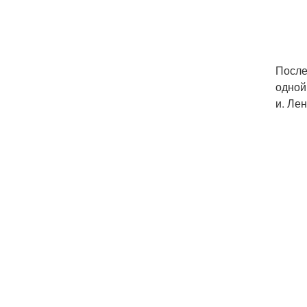
После
одной
и. Ле