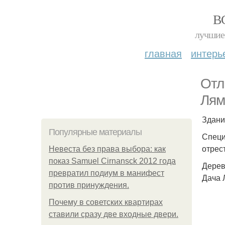
В
лучшие 
главная
интерь
Отл
Лям
Здани
Популярные материалы
Специ
отрес
Невеста без права выбора: как
показ Samuel Cirnansck 2012 года
Дерев
превратил подиум в манифест
Дача 
против принуждения.
Почему в советских квартирах
ставили сразу две входные двери.