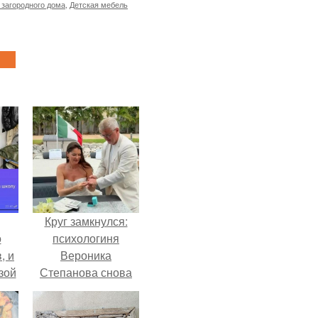
 загородного дома
,
Детская мебель
Круг замкнулся:
о
психологиня
, и
Вероника
зой
Степанова снова
ы.
вышла замуж за
собственного