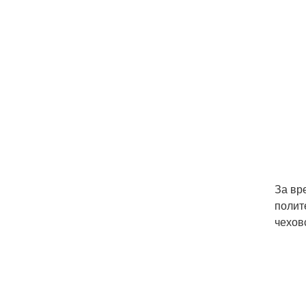
За вр
полит
чехов