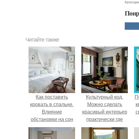
Категори
Понр
Читайте также
Как поставить
Культурный код.
П
кровать в спальне.
Можно сделать
к
Влияние
красивый интерьер
с
обстановки на сон
практически где
угодно.