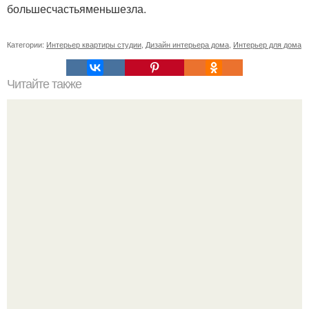
большесчастьяменьшезла.
Категории:
Интерьер квартиры студии
,
Дизайн интерьера дома
,
Интерьер для дома
Читайте также
Потрясающий проект, где дизайнер превратила
питерскую студию в небольшую евродвушку.