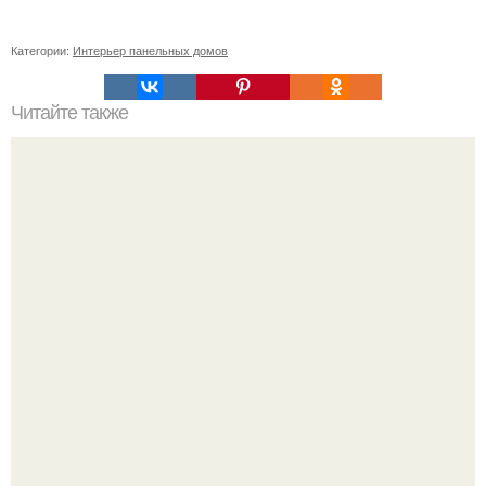
Категории:
Интерьер панельных домов
Читайте также
Как правильно обрезать герань, чтобы она пышно цвела.