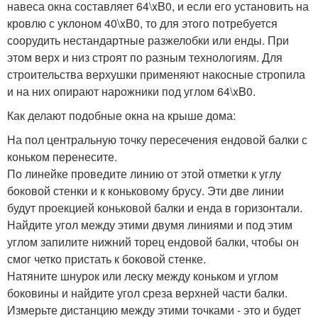
навеса окна составляет 64\xB0, и если его установить на
кровлю с уклоном 40\xB0, то для этого потребуется
соорудить нестандартные разжелобки или енды. При
этом верх и низ строят по разным технологиям. Для
строительства верхушки применяют накосные стропила
и на них опирают нарожники под углом 64\xB0.
Как делают подобные окна на крыше дома:
На пол центральную точку пересечения ендовой балки с
коньком перенесите.
По линейке проведите линию от этой отметки к углу
боковой стенки и к коньковому брусу. Эти две линии
будут проекцией коньковой балки и енда в горизонтали.
Найдите угол между этими двумя линиями и под этим
углом запилите нижний торец ендовой балки, чтобы он
смог четко пристать к боковой стенке.
Натяните шнурок или леску между коньком и углом
боковины и найдите угол среза верхней части балки.
Измерьте дистанцию между этими точками - это и будет