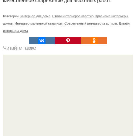
качественное снаряжение для высотных работ.
Категории:
Интерьер для дома
,
Стили интерьеров квартир
,
Красивые интерьеры
домов
,
Интерьер маленькой квартиры
,
Современный интерьер квартиры
,
Дизайн
интерьера дома
Читайте также
Производство мебели из паллет.