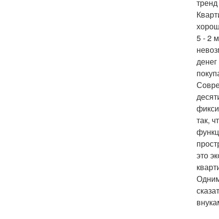
тренд
Кварт
хорош
5 - 2
невоз
денег
покуп
Совре
десят
фикси
так, 
функц
прост
это э
кварт
Одним
сказа
внукам