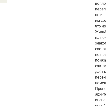
вопло
переп
по ин
им со
что н
Жильё
на по
знако
соста
не пр
показ
счита
даёт 
перен
помещ
Проце
архит
инспе
несоб