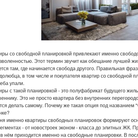
иры со свободной планировкой привлекают именно свободой
зволенностью. Этот термин звучит как обещание лучшей жи
ется там, где начинается свобода другого. Правильная фр
долюбца, в том числе и покупателя квартир со свободной п
неба упали.
иры с такой планировкой - это полуфабрикат будущего жиль
веннику. Это не просто квартира без внутренних перегородо
тся делать самому. Почему же такая опция под названием 
нке?
ня именно квартиры свободных планировок формируют осн
сегментах - от новостроек эконом - класса до элитных ЖК. 
 в нём приходится именно на свободные планировки. В посл