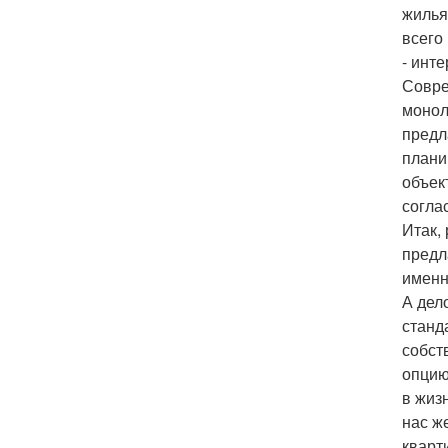
жилья
всего
- инт
Совре
монол
предл
плани
объек
согла
Итак,
предл
именн
А дел
станд
собст
опцию
в жиз
нас ж
кварт