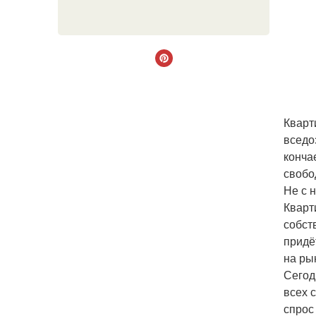
Кварт
вседо
конча
свобо
Не с 
Кварт
собст
придё
на ры
Сегод
всех 
спрос