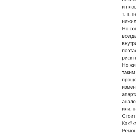
и пло
т. п.
нежил
Но со
всегд
внутр
поэта
риск 
Но жи
таким
проще
измен
апарт
анало
или, 
Стоит
Как?к
Ремон