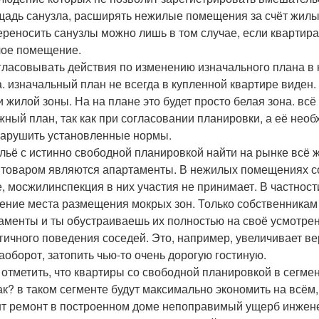
щадь санузла, расширять нежилые помещения за счёт жилы
 переносить санузлы можно лишь в том случае, если квартир
ое помещение.
гласовывать действия по изменению изначального плана в кв
а. изначальный план не всегда в купленной квартире виден.
и жилой зоны. На на плане это будет просто белая зона. вс
жный план, так как при согласовании планировки, а её необ
нарушить установленные нормы.
льё с истинно свободной планировкой найти на рынке всё же
 товаром являются апартаменты. В нежилых помещениях с
, мосжилинспекция в них участия не принимает. В частност
ение места размещения мокрых зон. Только собственникам 
аменты и ты обустраиваешь их полностью на своё усмотрен
гичного поведения соседей. Это, например, увеличивает в
наоборот, затопить чью-то очень дорогую гостиную.
 отметить, что квартиры со свободной планировкой в сегме
ак? в таком сегменте будут максимально экономить на всём,
т ремонт в построенном доме непоправимый ущерб инжене