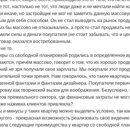
е тот, настолько не тот, что люди даже и не мечтали найти 
ли иначе, но застройщик не мог не заметить данную массов
ым для себя способом. Он не стал выводить на рынок про
ых бы массово не отказывались, а просто стал продавать н
мили силы и деньги покупателя (не стоит забывать, что и це
о товар оказался востребованным.
 не то.
иры со свободной планировкой родились в определённое вре
чаются, причём массово, говорит о том, что их хорошо прод
ний не зря получали свои зарплаты. Мы покупали этот проду
ительной точки зрения. Нам говорилось, что такие квартир
венной фантазии и фантазии дизайнера. Покупатели перви
ровку как творческий вызов для воображения. Безусловно,
тов премиального сектора, где финансовые затраты не могл
 же наживка клиентов привлекла?
 и минусы у таких квартир можно выделить условно, так как
ругого - прекрасная возможность реализовать своё видение 
ила следующие преимущества у квартир со свободной пла