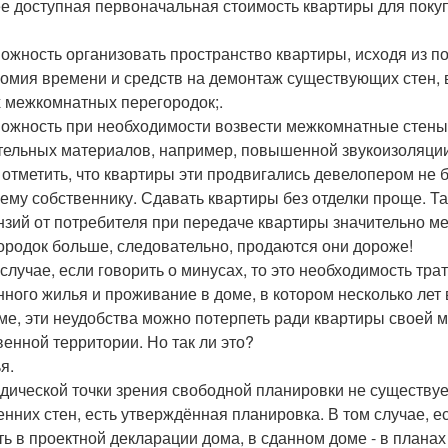
ее доступная первоначальная стоимость квартиры для покупа
можность организовать пространство квартиры, исходя из по
номия времени и средств на демонтаж существующих стен, 
 межкомнатных перегородок;.
можность при необходимости возвести межкомнатные стен
тельных материалов, например, повышенной звукоизоляции
 отметить, что квартиры эти продвигались девелопером не 
ему собственнику. Сдавать квартиры без отделки проще. Та
нзий от потребителя при передаче квартиры значительно м
ородок больше, следовательно, продаются они дороже!
 случае, если говорить о минусах, то это необходимость тр
нного жилья и проживание в доме, в котором несколько лет 
ме, эти неудобства можно потерпеть ради квартиры своей 
венной территории. Но так ли это?
я.
дической точки зрения свободной планировки не существуе
енних стен, есть утверждённая планировка. В том случае, е
ть в проектной декларации дома, в сданном доме - в планах