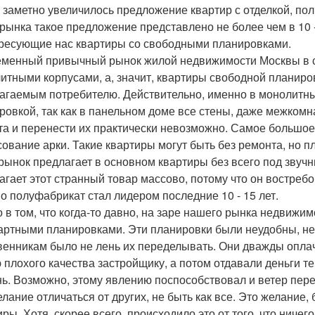
 заметно увеличилось предложение квартир с отделкой, пол
 рынка такое предложение представлено не более чем в 10 
ересующие нас квартиры со свободными планировками.
менный привычный рынок жилой недвижимости Москвы в с
итными корпусами, а, значит, квартиры свободной планир
агаемым потребителю. Действительно, именно в монолитн
ровкой, так как в панельном доме все стены, даже межкомн
та и перенести их практически невозможно. Самое большое,
сование арки. Такие квартиры могут быть без ремонта, но п
 рынок предлагает в основном квартиры без всего под зву
агает этот странный товар массово, потому что он востребо
о полуфабрикат стал лидером последние 10 - 15 лет.
о в том, что когда-то давно, на заре нашего рынка недвижи
артными планировками. Эти планировки были неудобны, не
венникам было не лень их переделывать. Они дважды опла
 плохого качества застройщику, а потом отдавали деньги т
нь. Возможно, этому явлению поспособствовал и ветер пере
елание отличаться от других, не быть как все. Это желание
иры. Хотя, скорее всего, происходило это от того, что ничег