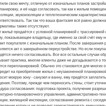
тили свою мечту, отличную от изначальных планов застройщи
ланировку, и её надо согласовать, так как к жилым помещ
соляции, звукоизоляции и теплотехническим характеристи
ответствовать. Так так что ваша фантазия всё равно должна
ормативы также отсутствуют.
 жильё продаётся с условной планировкой с трассировкой 
лу, показывающее владельцу, где именно за свой счёт ему н
мит покупателя с изначальным планом. После завершения 
вляется акт о завершённом переустройстве. Но если покупа
идётся ничего согласовывать. Все все остальные случаи об
ывает практика, многие клиенты даже не догадываются о то
ется перепланировкой. Обычно это становится для многих о
кредит на приобретение жилья с неузаконенной планировкой
осит мокрую зону - санузел и ванну, ему придётся заплати
ения. Поэтому, прежде чем переносить стены, стоит уточни
дура согласования: подготовка проекта, получение разреш
ектурно-планировочного управления, административно-техни
кции, жилищной инспекции, согласование ремонта с соседя
людение которых не позволит зарегистрировать вмешатель