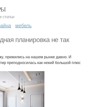
РЫ
е статьи
зайна
мебель
дная планировка не так
лку, прижились на нашем рынке давно. И
ртир преподносилась как некий большой плюс