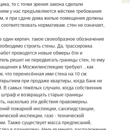
ка, то с точки зрения закона сделали
ениям у нас предъявляются жёсткие требования
кам, и при сдаче дома жилые помещения должны
 соответствовать нормативам. стен не означает,
в один кирпич. такое своеобразное обозначение
еобходимо строить стены. Да, трассировка
работ проводятся новые обмеры бти и
тель решит не передвигать границы стен, то ему
ращения в Мосжилинспекцию требуют. , как
м, что перенесённая ими стена на 10 см
ткрытием при продаже квартиры, когда банк не
. В самых тяжёлых случаях, когда собственник
ть штраф и возвращать старые границы
ть, насколько эти действия правомерны.
ений пожарной инспекции, санэпидстанции,
ческой инспекции, газо - технической
ми. Также существует масса предписаний,
ство в планировку. Нельзя менять расположение