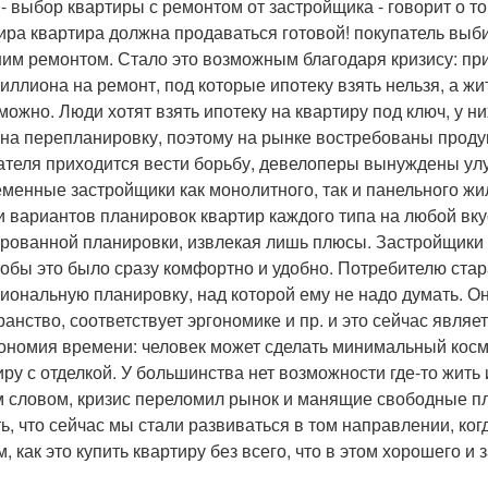
 - выбор квартиры с ремонтом от застройщика - говорит о то
ира квартира должна продаваться готовой! покупатель выб
им ремонтом. Стало это возможным благодаря кризису: при
 миллиона на ремонт, под которые ипотеку взять нельзя, а 
можно. Люди хотят взять ипотеку на квартиру под ключ, у н
 на перепланировку, поэтому на рынке востребованы продум
ателя приходится вести борьбу, девелоперы вынуждены улу
менные застройщики как монолитного, так и панельного жи
и вариантов планировок квартир каждого типа на любой вкус
рованной планировки, извлекая лишь плюсы. Застройщики 
чтобы это было сразу комфортно и удобно. Потребителю ст
иональную планировку, над которой ему не надо думать. О
ранство, соответствует эргономике и пр. и это сейчас явля
кономия времени: человек может сделать минимальный косме
иру с отделкой. У большинства нет возможности где-то жить 
 словом, кризис переломил рынок и манящие свободные п
ть, что сейчас мы стали развиваться в том направлении, ког
, как это купить квартиру без всего, что в этом хорошего и 