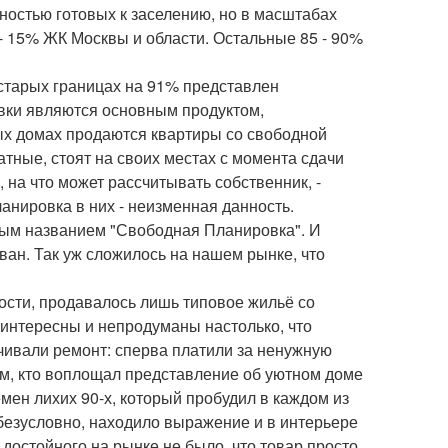
ностью готовых к заселению, но в масштабах
- 15% ЖК Москвы и области. Остальные 85 - 90%
тарых границах на 91% представлен
овки являются основным продуктом,
ых домах продаются квартиры со свободной
атные, стоят на своих местах с момента сдачи
 на что может рассчитывать собственник, -
ланировка в них - неизменная данность.
чным названием "Свободная Планировка". И
ван. Так уж сложилось на нашем рынке, что
мости, продавалось лишь типовое жильё со
интересны и непродуманы настолько, что
чивали ремонт: сперва платили за ненужную
ем, кто воплощал представление об уютном доме
мен лихих 90-х, который пробудил в каждом из
, безусловно, находило выражение и в интерьере
о достойного на рынке не было, что товар просто