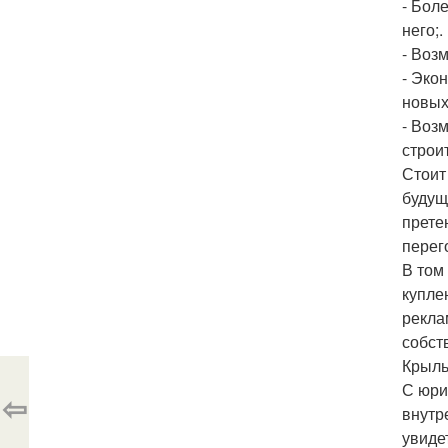
- Бол
него;.
- Воз
- Эко
новых
- Воз
строи
Стоит
будущ
прете
перег
В том
купле
рекла
собст
Крыль
С юри
⇦
внутр
увиде