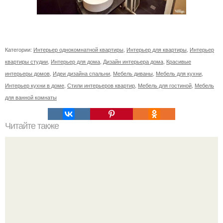
Категории:
Интерьер однокомнатной квартиры
,
Интерьер для квартиры
,
Интерьер
квартиры студии
,
Интерьер для дома
,
Дизайн интерьера дома
,
Красивые
интерьеры домов
,
Идеи дизайна спальни
,
Мебель диваны
,
Мебель для кухни
,
Интерьер кухни в доме
,
Стили интерьеров квартир
,
Мебель для гостиной
,
Мебель
для ванной комнаты
Читайте также
Мы выбираем мойку на кухню.