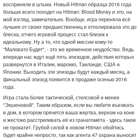
восприняли в штыки. Новый Hitman образца 2016 года
больше всего походит на Hitman: Blood Money и это, на
мой взгляд, замечательно. Вообще, игра переняла всё
лучшее от своих предшественниц и отполировала это до
блеска, отчего игровой процесс стал близок к
идеальному. Ну а то, что одной миссии кому-то
"Маловато Будет", - это же временное неудобство. Ведь
впереди нас ждут ещё пять эпизодов, действия которых
развернутся в Италии, марокко, Таиланде, США и
Японии. Выходить эти эпизоды будут каждый месяц, а
финальный эпизод появится в продаже осенью 2016
года.
Игра стала более тактической, стелсовой и менее
"Экшеновой". Таким образом, если вы любите въезжать
в дом, в котором прячется ваша жертва, верхом на коне
и жестоко расстреливать её из гранатомёта - здесь такое
не прокатит. Грубой силой в новом Hitman обойтись
будет крайне непросто, так как агента 47 охрана выносит