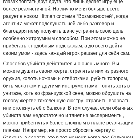
глазах топтать друг друга, что лишь делает игру ещё
более реалистичной. Но лично меня больше всего
радует в новом Hitman система "Возможностей", когда
агент 47 может подслушать чей-либо разговор и
благодаря нему получить шанс устранить свою цель
особенно хитроумным способом. При этом можно не
прибегать к подобным подсказкам, а до всего дойти
своим умом - здесь каждый игрок решает для себя сам.
Способов убийств действительно очень много. Вы
можете душить своих жертв, стрелять в них из разного
оружия, колоть ножами и отвёртками, рубить топором,
бить молотком и другими инструментами, топить хоть в
унитазе, хоть во французской сене, можно обрушить на
голову жертве тяжеленную люстру, отравить, взорвать
или столкнуть её с балкона. В том случае, если обычных
убийств вам недостаточно и тянет на эксперименты,
можно прибегнуть к более сложным в плане реализации
планам. Например, не просто сбросить жертву с
балкона, а сделать это в тот момент, когда под балконом