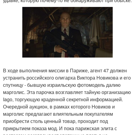
удавке, которую почему-то не обнаруживают при обыске.
В ходе выполнения миссии в Париже, агент 47 должен
устранить российского олигарха Виктора Новикова и его
спутницу - бывшую израильскую фотомодель далию
марголис. Эта парочка возглавляет тайную организацию
Iago, торгующую краденной секретной информацией.
Очередной аукцион, в рамках которого Новиков и
марголис предлагают влиятельным покупателям
приобрести столь ценный товар, проходит под
прикрытием показа мод. И пока парижская элита с