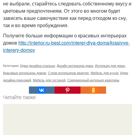
не выбрали, старайтесь следовать собственному вкусу и
цветовым предпочтениям. От этого во многом будет
зависеть ваше самочувствие как перед отходом ко сну,
так и во время пробуждения.
Получите больше информации о красивых интерьерах
домов
http://interior.ru-best.com/interer-dlya-doma/krasivye-
interery-domov
Категории:
Идеи дизайна спальни
,
Дизайн интерьера дома
,
Интерьер для дома
,
Красивые интерьеры домов
,
Стили интерьеров квартир
,
Мебель для кухни
,
Идеи
дизайна прихожей
,
Мебель для гостиной
,
Современный интерьер квартиры
Читайте также