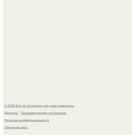
Дримскроллинг - новый формат мечтательности.
Невеста без права выбора: как показ Samuel Cirnansck
2012 года превратил подиум в манифест против
принуждения.
© 2026 Всё об интерьере для дома и квартиры
Контакты
Пользовательское соглашение
Политика конфидециальности
Обратная связь