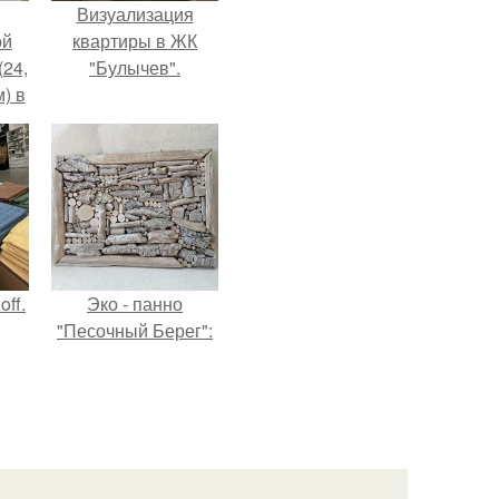
Визуализация
ой
квартиры в ЖК
(24,
"Булычев".
) в
ff.
Эко - панно
"Песочный Берег":