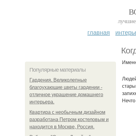
В
лучшие 
главная
интерь
Ког
Именн
Популярные материалы
Людей
Гардения. Великолепные
стары
благоухающие цветы гардении -
запих
отличное украшение домашнего
Нечто
интерьера.
Квартира с необычным дизайном
разработана Петром костеловым и
находится в Москве, Россия.