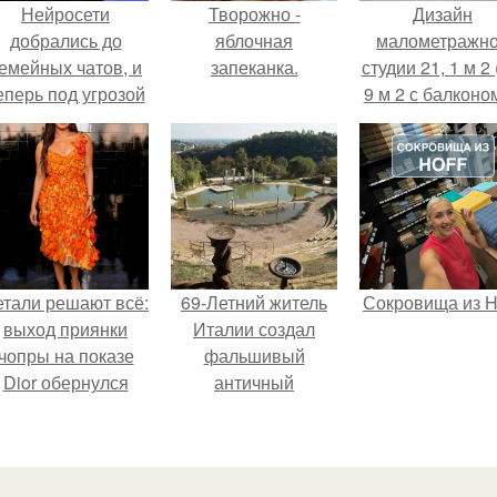
Нейросети
Творожно -
Дизайн
добрались до
яблочная
малометражн
емейных чатов, и
запеканка.
студии 21, 1 м 2 
еперь под угрозой
9 м 2 с балконом
мамины нервы.
Краснодаре.
етали решают всё:
69-Летний житель
Сокровища из Ho
выход приянки
Италии создал
чопры на показе
фальшивый
Dior обернулся
античный
шквалом критики
амфитеатр и
из-за небрежного
долгое время
пошива.
успешно выдавал
его за настоящее