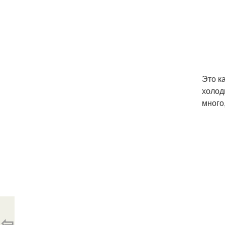
Это к
холод
много,
⇦