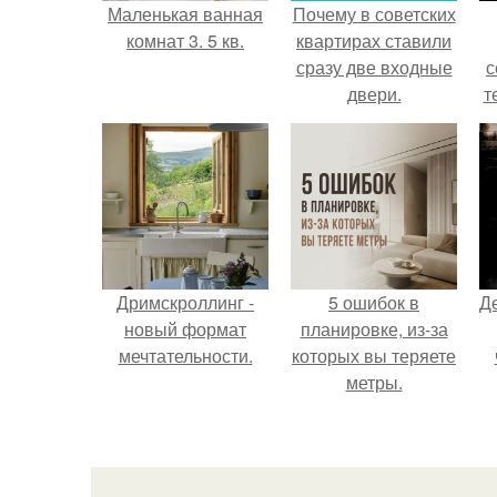
Маленькая ванная
Почему в советских
комнат 3. 5 кв.
квартирах ставили
сразу две входные
с
двери.
т
Дримскроллинг -
5 ошибок в
Д
новый формат
планировке, из-за
мечтательности.
которых вы теряете
метры.