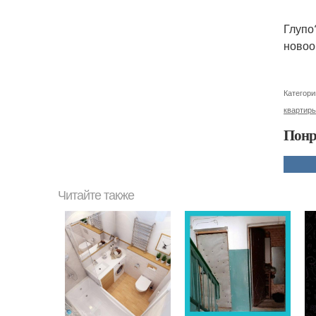
Глупо?
новоо
Категори
квартир
Понр
Читайте также