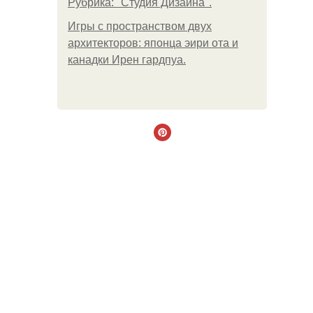
Рубрика: "Студия Дизайна".
Игры с пространством двух
архитекторов: японца эири ота и
канадки Ирен гардпуа.