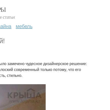
РЫ
е статьи
зайна
мебель
й!
ыло замечено чудесное дизайнерское решение:
плоский современный только потому, что его
ть, стильно.