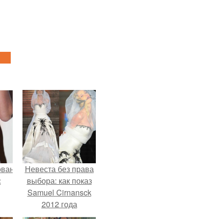
ованные
Невеста без права
с
выбора: как показ
Samuel Cirnansck
2012 года
и в
превратил подиум