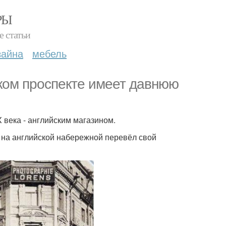
РЫ
е статьи
зайна
мебель
ком проспекте имеет давнюю
 века - английским магазином.
я на английской набережной перевёл свой