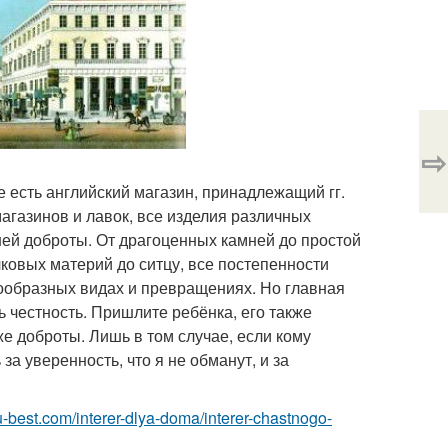
⇨
е есть английский магазин, принадлежащий гг.
магазинов и лавок, все изделия различных
ей доброты. От драгоценных камней до простой
лковых материй до ситцу, все постепенности
нообразных видах и превращениях. Но главная
ь честность. Пришлите ребёнка, его также
же доброты. Лишь в том случае, если кому
за уверенность, что я не обманут, и за
r.ru-best.com/interer-dlya-doma/interer-chastnogo-