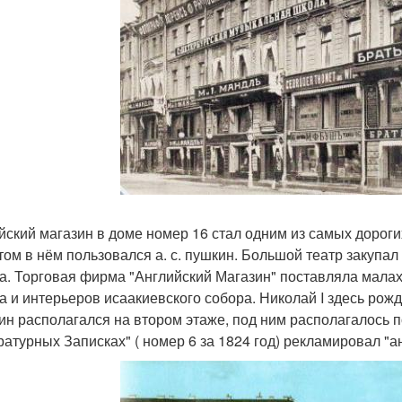
йский магазин в доме номер 16 стал одним из самых дорог
том в нём пользовался а. с. пушкин. Большой театр закупал
а. Торговая фирма "Английский Магазин" поставляла малах
а и интерьеров исаакиевского собора. Николай I здесь рож
ин располагался на втором этаже, под ним располагалось 
ратурных Записках" ( номер 6 за 1824 год) рекламировал "а