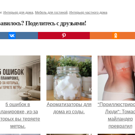
и:
Интерьер для дома
,
Мебель для гостиной
,
Интерьер частного дома
авилось? Поделитесь с друзьями!
5 ошибок в
Ароматизаторы для
"Проиллюстрир
планировке, из-за
дома из соды.
Люди": Тома
оторых вы теряете
майландер
метры.
превратил
солнечные ожог