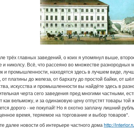
сле трёх главных заведений, о коих я упомянул выше, второ
е и николсу. Всё, что рассеяно во множестве разнородных 
к и промышленности, находятся здесь в лучшем виде, лучш
, от платины до железа, от бархату до простой байки, от шё
ства, искусства и промышленности вы найдёте здесь в раз
ительная черта сего заведения пред многими частными, ест
т как вельможу, и за одинаковую цену отпустят товары той 
ется дорого - не покупай! Но я охотно заплачу лишний рубль 
ценное время, теряемое на торгование и выбор товаров".
те далее новости об интерьере частного дома
http://interio