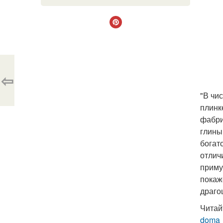
⇦
"В чи
плинк
фабри
глины
богат
отлич
приму
покаж
драго
Читай
doma