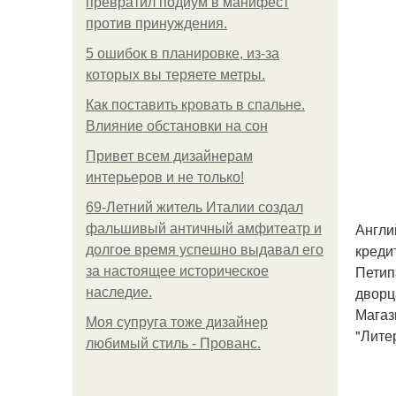
превратил подиум в манифест
против принуждения.
5 ошибок в планировке, из-за
которых вы теряете метры.
Как поставить кровать в спальне.
Влияние обстановки на сон
Привет всем дизайнерам
интерьеров и не только!
69-Летний житель Италии создал
Англи
фальшивый античный амфитеатр и
креди
долгое время успешно выдавал его
Петип
за настоящее историческое
дворц
наследие.
Магаз
Моя супруга тоже дизайнер
"Лите
любимый стиль - Прованс.