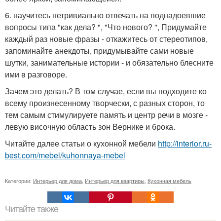
6. научитесь нетривиально отвечать на поднадоевшие
вопросы типа "как дела? ", "Что нового? ", Придумайте
каждый раз новые фразы - откажитесь от стереотипов,
запоминайте анекдоты, придумывайте сами новые
шутки, занимательные истории - и обязательно блесните
ими в разговоре.
Зачем это делать? В том случае, если вы подходите ко
всему произнесенному творчески, с разных сторон, то
тем самым стимулируете память и центр речи в мозге -
левую височную область зон Вернике и брока.
Читайте далее статьи о кухонной мебели
http://interior.ru-
best.com/mebel/kuhonnaya-mebel
Категории:
Интерьер для дома
,
Интерьер для квартиры
,
Кухонная мебель
Читайте также