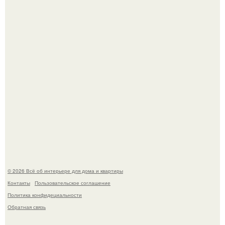
5 ошибок в планировке, из-за которых вы теряете метры.
Детали решают всё: выход приянки чопры на показе Dior
обернулся шквалом критики из-за небрежного пошива.
© 2026 Всё об интерьере для дома и квартиры
Контакты
Пользовательское соглашение
Политика конфидециальности
Обратная связь