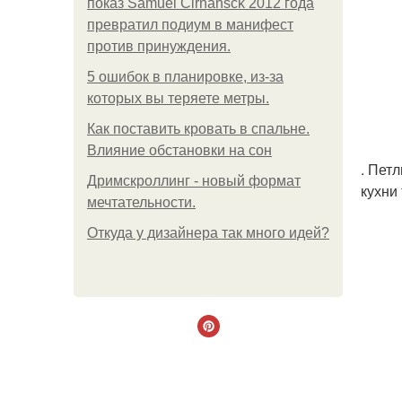
показ Samuel Cirnansck 2012 года
превратил подиум в манифест
против принуждения.
5 ошибок в планировке, из-за
которых вы теряете метры.
Как поставить кровать в спальне.
Влияние обстановки на сон
. Петл
Дримскроллинг - новый формат
кухни
мечтательности.
Откуда у дизайнера так много идей?