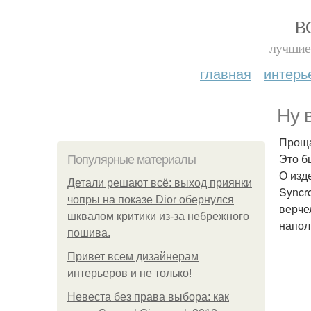
В
лучшие 
главная
интерь
Ну 
Проща
Это б
Популярные материалы
О изд
Детали решают всё: выход приянки
Syncr
чопры на показе Dior обернулся
верче
шквалом критики из-за небрежного
напол
пошива.
Привет всем дизайнерам
интерьеров и не только!
Невеста без права выбора: как