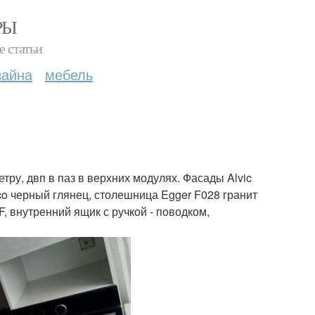
РЫ
е статьи
зайна
мебель
тру, двп в паз в верхних модулях. Фасады Alvic
co черный глянец, столешница Egger F028 гранит
, внутренний ящик с ручкой - поводком,