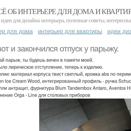
СЁ ОБ ИНТЕРЬЕРЕ ДЛЯ ДОМА И КВАРТИ
идеи для дизайна интерьера, полезные советы, интересны
ер для дома
интерьер для квартиры
идеи ди
вот и закончился отпуск у парыжу.
й парыж, ты будешь вечен в памяти моей.
ыло лирическое отступление, теперь к изделию.
елии: материал корпуса твист светлый, кромка abs по периме
on Ice Cream Wood, интегрированный профиль - ручка Schu
лли антрацит, фурнитура Blum Tandembox Antaro, Aventos HF
нение Orga - Line для столовых приборов