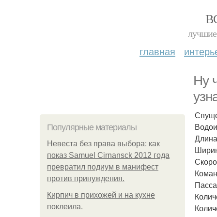
В
лучшие 
главная
интерь
Ну 
узна
Спуще
Водои
Популярные материалы
Длина
Невеста без права выбора: как
Ширин
показ Samuel Cirnansck 2012 года
Скоро
превратил подиум в манифест
Коман
против принуждения.
Пасса
Кирпич в прихожей и на кухне
Колич
поклеила.
Колич