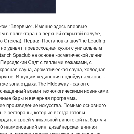
наком "Впервые". Именно здесь впервые
м в полгектара на верхней открытой палубе,
 Стекла), Первая Постановка шоу"the Leading
тно удивят: превосходная кухня с уникальным
Ranch Spaclub на основе косметической линии
и "Персидский Сад" с теплыми лежаками, с
расная сауна, ароматическая сауна, холодная
 другое. Ищущим уединения подойдут альковы -
 же зона отдыха The Hideaway - салон с
снащенный всеми технологическими новинками.
чные бары и вечерняя программа.
щее произведение искусства. Помимо основного
ые рестораны, которые всегда готовы
гордится своей уникальной винотекой на борту и
00 наименований вин, дизайнерская винная
ту в истории морских круизов и, конечно же,