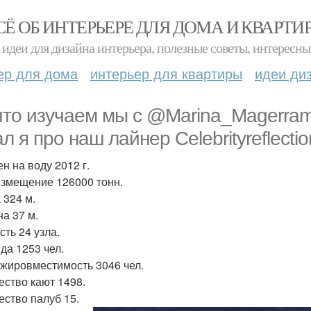
СЁ ОБ ИНТЕРЬЕРЕ ДЛЯ ДОМА И КВАРТИ
идеи для дизайна интерьера, полезные советы, интересны
ер для дома
интерьер для квартиры
идеи ди
что изучаем мы с @Marina_Magerramo
л я про наш лайнер Celebrityreflectio
н на воду 2012 г.
змещение 126000 тонн.
 324 м.
а 37 м.
сть 24 узла.
да 1253 чел.
жировместимость 3046 чел.
ество кают 1498.
ество палуб 15.