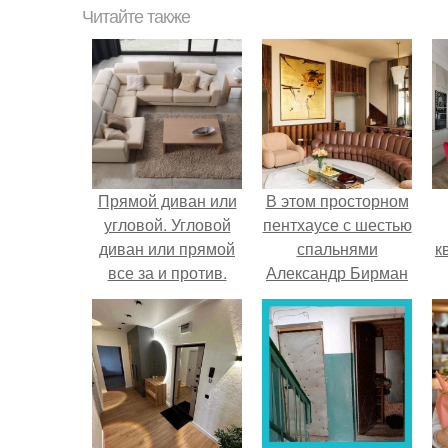
Читайте также
Прямой диван или
В этом просторном
угловой. Угловой
пентхаусе с шестью
диван или прямой
спальнями
к
все за и против.
Александр Бирман
живет со своей
семьей.