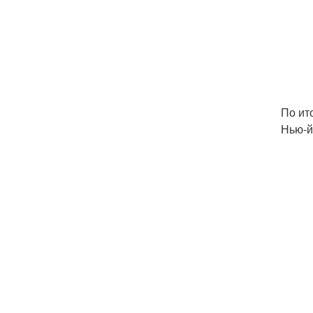
По ит
Нью-й