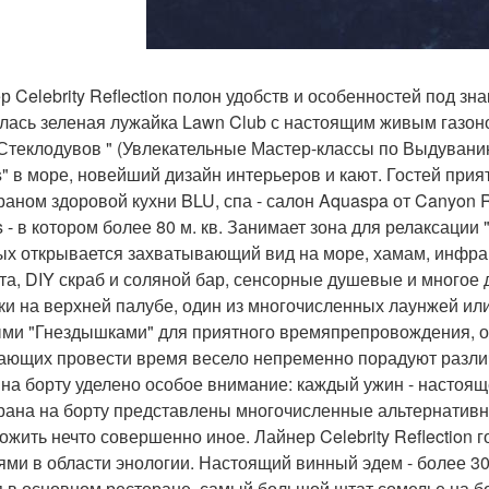
р Celebrity Reflection полон удобств и особенностей под з
лась зеленая лужайка Lawn Club с настоящим живым газоно
Стеклодувов " (Увлекательные Мастер-классы по Выдуванию
s" в море, новейший дизайн интерьеров и кают. Гостей прия
раном здоровой кухни BLU, спа - салон Aquaspa от Canyon 
s - в котором более 80 м. кв. Занимает зона для релаксаци
ых открывается захватывающий вид на море, хамам, инфрак
та, DIY скраб и соляной бар, сенсорные душевые и многое
ки на верхней палубе, один из многочисленных лаунжей или
ми "Гнездышками" для приятного времяпрепровождения, о
ающих провести время весело непременно порадуют разли
 на борту уделено особое внимание: каждый ужин - настоя
рана на борту представлены многочисленные альтернативн
ожить нечто совершенно иное. Лайнер Celebrity Reflection 
ями в области энологии. Настоящий винный эдем - более 3
 в основном ресторане, самый большой штат сомелье на бор