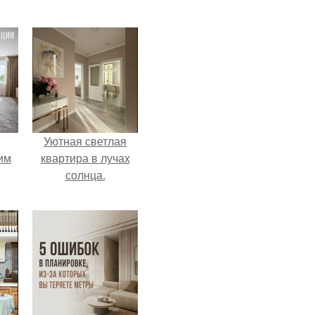
Уютная светлая
им
квартира в лучах
солнца.
ным