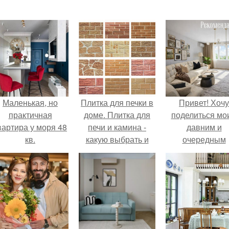
Маленькая, но
Плитка для печки в
Привет! Хочу
практичная
доме. Плитка для
поделиться мо
вартира у моря 48
печи и камина -
давним и
кв.
какую выбрать и
очередным
какой лучше
неопубликован
обложить печь в
проектом.
доме.