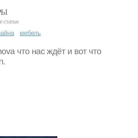
РЫ
е статьи
зайна
мебель
va что нас ждёт и вот что
n.