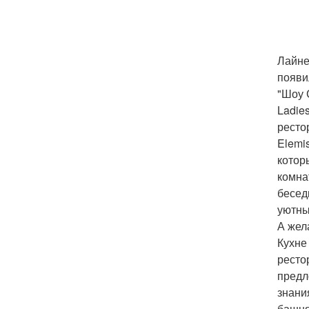
Лайне
появи
"Шоу 
Ladie
ресто
Elemi
котор
комна
бесед
уютны
А жел
Кухне
ресто
предл
знани
башня