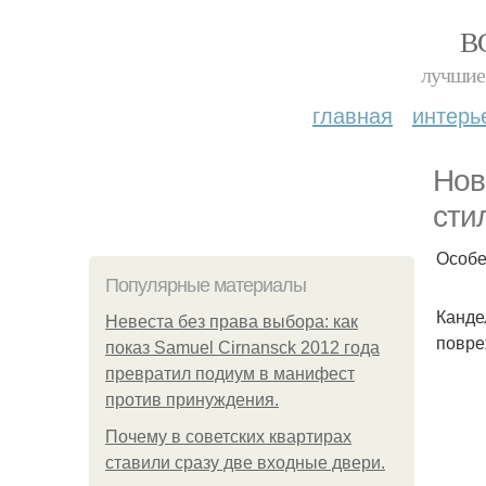
В
лучшие 
главная
интерь
Нов
сти
Особе
Популярные материалы
Канде
Невеста без права выбора: как
повре
показ Samuel Cirnansck 2012 года
превратил подиум в манифест
против принуждения.
Почему в советских квартирах
ставили сразу две входные двери.