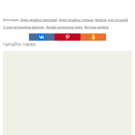
Категории:
Идеи дизайна прихожей
,
Идеи дизайна спальни
,
Мебель для гостиной
,
Стили интерьеров квартир
,
Дизайн интерьера дома
,
Детская мебель
Читайте также
Интерьер квартиры со свободной планировкой и
огромными окнами в пол.