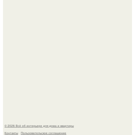
Дримскроллинг - новый формат мечтательности.
Привет всем дизайнерам интерьеров и не только!
© 2026 Всё об интерьере для дома и квартиры
Контакты
Пользовательское соглашение