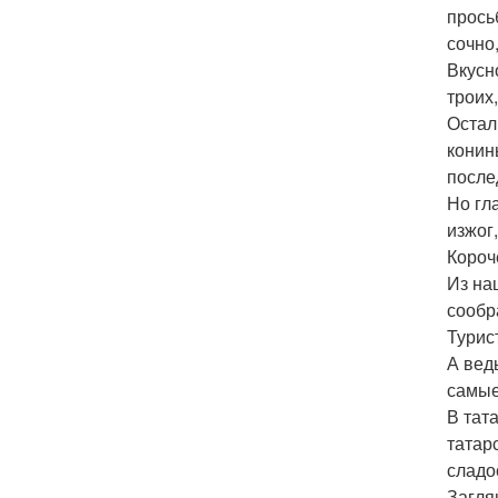
прось
сочно
Вкусн
троих
Остал
конин
после
Но гл
изжог
Короч
Из на
сообр
Турис
А вед
самые
В тат
татар
сладо
Загля