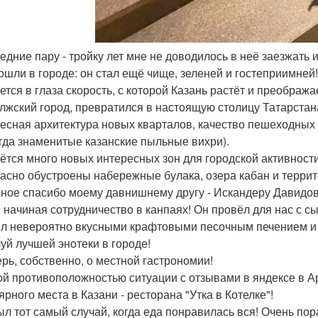
ледние пару - тройку лет мне не доводилось в неё заезжать
ошли в городе: он стал ещё чище, зеленей и гостеприимней!
ется в глаза скорость, с которой Казань растёт и преобра
лжский город, превратился в настоящую столицу Татарста
есная архитектура новых кварталов, качество пешеходных
гда знаменитые казанские пыльные вихри).
ётся много новых интересных зон для городской активности
асно обустроены набережные булака, озера кабан и террито
ное спасибо моему давнишнему другу - Искандеру Давидову
, начиная сотрудничество в канпаях! Он провёл для нас с с
ил невероятно вкусными крафтовыми песочным печением и ч
уй лучшей энотеки в городе!
ерь, собственно, о местной гастрономии!
й противоположностью ситуации с отзывами в яндексе в А
ярного места в Казани - ресторана "Утка в Котелке"!
ыл тот самый случай, когда еда понравилась вся! Очень 