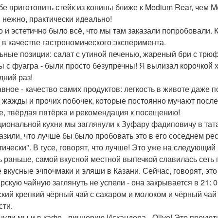
бе приготовить стейк из конины ближе к Medium Rear, чем M
, нежно, практически идеально!
о и эстетично было всё, что мы там заказали попробовали. К
, в качестве гастрономического эксперимента.
ьные позиции: салат с утиной печенью, жареный бри с трюфе
ы с фуагра - были просто безупречны! Я вылизал корочкой хл
дний раз!
авное - качество самих продуктов: легкость в животе даже п
, жажды и прочих побочек, которые постоянно мучают после
е, твёрдая пятёрка и рекомендация к посещению!
циональной кухни мы заглянули к Зуфару фадиповичу в тата
азили, что лучше бы было пробовать это в его соседнем рест
тически". В гусе, говорят, что лучше! Это уже на следующий 
ь раньше, самой вкусной местной выпечкой славилась сеть
 вкусные эчпочмаки и эляши в Казани. Сейчас, говорят, это 
арскую чайную заглянуть не успели - она закрывается в 21: 
ский крепкий чёрный чай с сахаром и молоком и чёрный чай 
сти.
нули мы и в кафе - пиццерию Искандера - Olive! Это преую