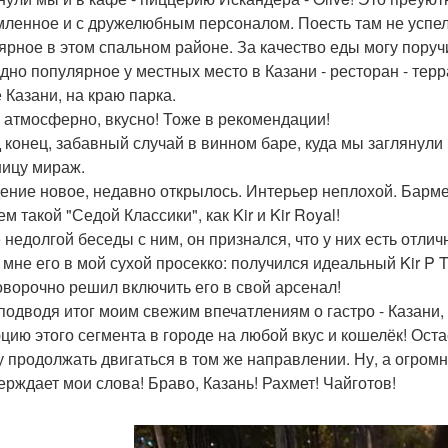
ленное и с дружелюбным персоналом. Поесть там не успели
ярное в этом спальном районе. За качество еды могу поруч
дно популярное у местных место в Казани - ресторан - тер
 Казани, на краю парка.
 атмосферно, вкусно! Тоже в рекомендации!
д конец, забавный случай в винном баре, куда мы заглянули 
ницу мираж.
ение новое, недавно открылось. Интерьер неплохой. Барм
м такой "Седой Классики", как Kir и Kir Royal!
 недолгой беседы с ним, он признался, что у них есть отлич
 мне его в мой сухой просекко: получился идеальный Kir P T
оворочно решил включить его в свой арсенал!
 подводя итог моим свежим впечатлениям о гастро - Казани
цию этого сегмента в городе на любой вкус и кошелёк! Ост
у продолжать двигаться в том же направлении. Ну, а огромн
ерждает мои слова! Браво, Казань! Рахмет! Чайготов!