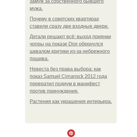
замуж за собственного бывшего
мужа.
Почему в советских квартирах
ставили сразу две входные двери.
Детали решают всё: выход приянки
чопры на показе Dior обернулся
шквалом критики из-за небрежного
пошива.
Невеста без права выбора: как
показ Samuel Cirnansck 2012 года
превратил подиум в манифест
против принуждения.
Растения как украшения интерьера.