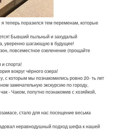
 и я теперь поразился тем переменам, которые
жается! Бывший пыльный и захудалый
на, уверенно шагающую в будущее!
 зон, повсеместное озеленение (прощайте
 и спорта!
рия вокруг чёрного озера!
, с которым мы познакомились ровно 20- ть лет
ыном замечательную экскурсию по городу,
ак - Чаком, попутно познакомив с хозяйкой,
рзамасе, стало для нас посещение весьма
порадовал неравнодушный подход шефа к нашей