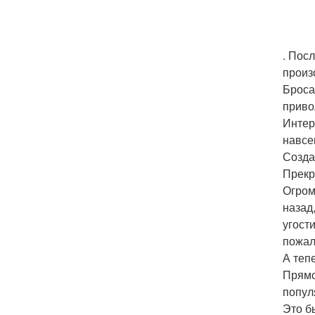
. Пос
произ
Броса
приво
Интер
навсе
Созда
Прекр
Огром
назад
угост
пожал
А теп
Прямо
попул
Это б