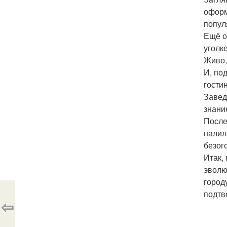
оформ
попул
Ещё о
уголке
Живо,
И, по
гости
Завед
знание
После
налил
безог
Итак,
эволю
город
подтв
⇦