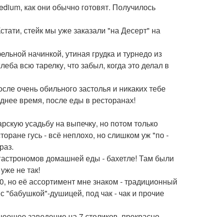
edium, как они обычно готовят. Получилось
стати, стейк мы уже заказали "на Десерт" на
льной начинкой, утиная грудка и турнедо из
еба всю тарелку, что забыл, когда это делал в
осле очень обильного застолья и никаких тебе
днее время, после еды в ресторанах!
рскую усадьбу на выпечку, но потом только
оране гусь - всё неплохо, но слишком уж "по -
раз.
 гастрономов домашней еды - бахетле! Там были
уже не так!
00, но её ассортимент мне знаком - традиционный
с "бабушкой"-душицей, под чак - чак и прочие
тнеешее заведение на 7 столиков, прекрасно