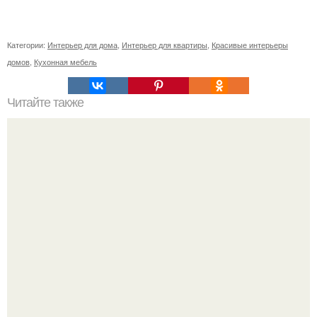
Категории:
Интерьер для дома
,
Интерьер для квартиры
,
Красивые интерьеры
домов
,
Кухонная мебель
Читайте также
Васту по цветам. Секреты васту: цветовая гамма для
комнат.