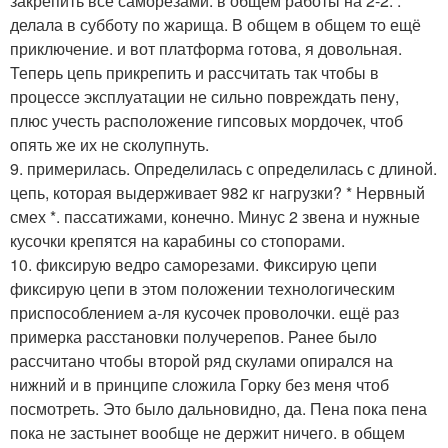
закрепить все саморезами. в общем работы на 2-2. .
делала в субботу по жарища. В общем в общем то ещё
приключение. и вот платформа готова, я довольная.
Теперь цепь прикрепить и рассчитать так чтобы в
процессе эксплуатации не сильно повреждать пену,
плюс учесть расположение гипсовых мордочек, чтоб
опять же их не сколупнуть.
9. примерилась. Определилась с определилась с длиной.
цепь, которая выдерживает 982 кг нагрузки? * Нервный
смех *. пассатижами, конечно. Минус 2 звена и нужные
кусочки крепятся на карабины со стопорами.
10. фиксирую ведро саморезами. Фиксирую цепи
фиксирую цепи в этом положении технологическим
приспособлением а-ля кусочек проволочки. ещё раз
примерка расстановки получерепов. Ранее было
рассчитано чтобы второй ряд скулами опирался на
нижний и в принципе сложила Горку без меня чтоб
посмотреть. Это было дальновидно, да. Пена пока пена
пока не застынет вообще не держит ничего. в общем