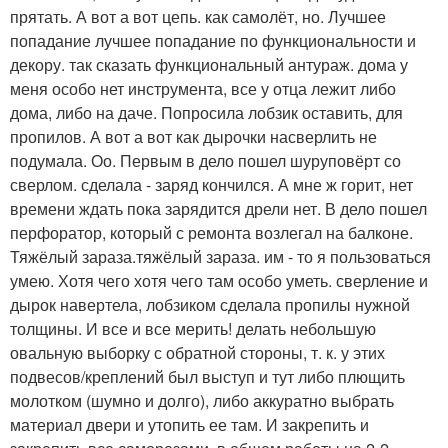
прятать. А вот а вот цепь. как самолёт, но. Лучшее
попадание лучшее попадание по функциональности и
декору. так сказать функциональный антураж. дома у
меня особо нет инструмента, все у отца лежит либо
дома, либо на даче. Попросила лобзик оставить, для
пропилов. А вот а вот как дырочки насверлить не
подумала. Оо. Первым в дело пошел шуруповёрт со
сверлом. сделала - заряд кончился. А мне ж горит, нет
времени ждать пока зарядится дрели нет. В дело пошел
перфоратор, который с ремонта возлегал на балконе.
Тяжёлый зараза.тяжёлый зараза. им - то я пользоваться
умею. Хотя чего хотя чего там особо уметь. сверление и
дырок навертела, лобзиком сделала пропилы нужной
толщины. И все и все мерить! делать небольшую
овальную выборку с обратной стороны, т. к. у этих
подвесов/креплений был выступ и тут либо плющить
молотком (шумно и долго), либо аккуратно выбрать
материал двери и утопить ее там. И закрепить и