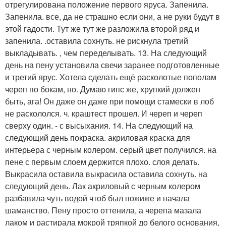
отрегулирована положение первого яруса. Запенила.
Запенила. все, да не страшно если они, а не руки будут в
этой гадости. Тут же тут же разложила второй ряд и
запенила. .оставила сохнуть. не рискнула третий
выкладывать. , чем переделывать. 13. На следующий
день на пену установила свечи заранее подготовленные
и третий ярус. Хотела сделать ещё расколотые пополам
череп по бокам, но. Думаю гипс же, хрупкий должен
быть, ага! Он даже он даже при помощи стамески в лоб
не раскололся. ч. краштест прошел. И череп и череп
сверху один. - с высыхания. 14. На следующий на
следующий день покраска. акриловая краска для
интерьера с черным колером. серый цвет получился. на
пене с первым слоем держится плохо. слоя делать.
Выкрасила оставила выкрасила оставила сохнуть. на
следующий день. Лак акриловый с черным колером
разбавила чуть водой чтоб был пожиже и начала
шаманство. Пену просто оттенила, а черепа мазала
лаком и растирала мокрой тряпкой до белого основания,