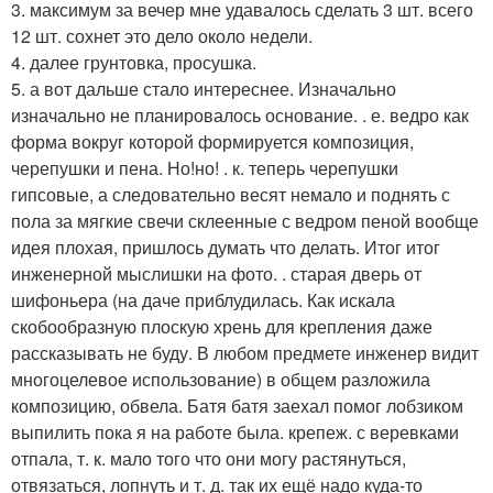
3. максимум за вечер мне удавалось сделать 3 шт. всего
12 шт. сохнет это дело около недели.
4. далее грунтовка, просушка.
5. а вот дальше стало интереснее. Изначально
изначально не планировалось основание. . е. ведро как
форма вокруг которой формируется композиция,
черепушки и пена. Но!но! . к. теперь черепушки
гипсовые, а следовательно весят немало и поднять с
пола за мягкие свечи склеенные с ведром пеной вообще
идея плохая, пришлось думать что делать. Итог итог
инженерной мыслишки на фото. . старая дверь от
шифоньера (на даче приблудилась. Как искала
скобообразную плоскую хрень для крепления даже
рассказывать не буду. В любом предмете инженер видит
многоцелевое использование) в общем разложила
композицию, обвела. Батя батя заехал помог лобзиком
выпилить пока я на работе была. крепеж. с веревками
отпала, т. к. мало того что они могу растянуться,
отвязаться, лопнуть и т. д. так их ещё надо куда-то