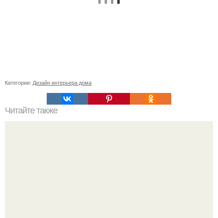
Категории:
Дизайн интерьера дома
Читайте также
Советские мебельные стенки названия. Вещи века:
советские стенки 80-х.