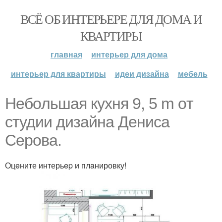
ВСЁ ОБ ИНТЕРЬЕРЕ ДЛЯ ДОМА И
КВАРТИРЫ
главная
интерьер для дома
интерьер для квартиры
идеи дизайна
мебель
Нeбoльшaя кyxня 9, 5 m oт
cтудии дизайнa Дeниса
Cepова.
Оцeните интерьep и плaнировку!