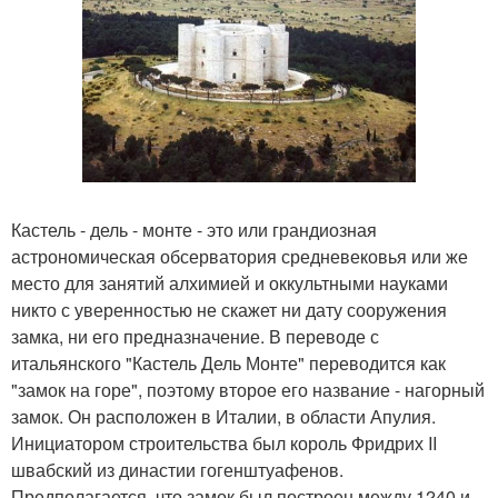
Кастель - дель - монте - это или грандиозная
астрономическая обсерватория средневековья или же
место для занятий алхимией и оккультными науками
никто с уверенностью не скажет ни дату сооружения
замка, ни его предназначение. В переводе с
итальянского "Кастель Дель Монте" переводится как
"замок на горе", поэтому второе его название - нагорный
замок. Он расположен в Италии, в области Апулия.
Инициатором строительства был король Фридрих II
швабский из династии гогенштуафенов.
Предполагается, что замок был построен между 1240 и