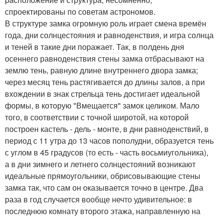
спроектированы по советам астрономов.
В структуре замка огромную роль играет смена времён
года, дни солнцестояния и равноденствия, и игра солнца
и теней в такие дни поражает. Так, в полдень дня
осеннего равноденствия стены замка отбрасывают на
землю тень, равную длине внутреннего двора замка;
через месяц тень растягивается до длины залов, а при
вхождении в знак стрельца тень достигает идеальной
формы, в которую "Вмещается" замок целиком. Мало
того, в соответствии с точной широтой, на которой
построен кастель - дель - монте, в дни равноденствий, в
период с 11 утра до 13 часов пополудни, образуется тень
с углом в 45 градусов (то есть - часть восьмиугольника),
а в дни зимнего и летнего солнцестояний возникают
идеальные прямоугольники, обрисовывающие стены
замка так, что сам он оказывается точно в центре. Два
раза в год случается вообще нечто удивительное: в
последнюю комнату второго этажа, направленную на