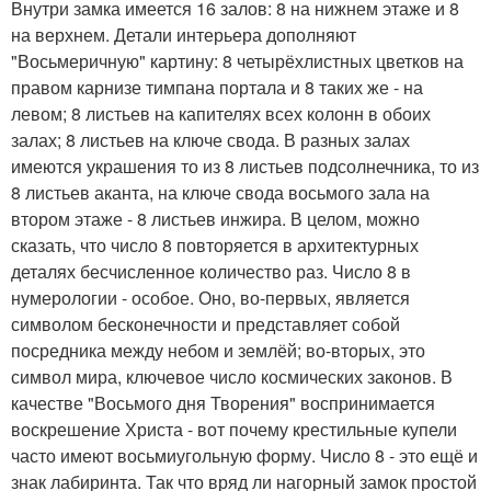
Внутри замка имеется 16 залов: 8 на нижнем этаже и 8
на верхнем. Детали интерьера дополняют
"Восьмеричную" картину: 8 четырёхлистных цветков на
правом карнизе тимпана портала и 8 таких же - на
левом; 8 листьев на капителях всех колонн в обоих
залах; 8 листьев на ключе свода. В разных залах
имеются украшения то из 8 листьев подсолнечника, то из
8 листьев аканта, на ключе свода восьмого зала на
втором этаже - 8 листьев инжира. В целом, можно
сказать, что число 8 повторяется в архитектурных
деталях бесчисленное количество раз. Число 8 в
нумерологии - особое. Оно, во-первых, является
символом бесконечности и представляет собой
посредника между небом и землёй; во-вторых, это
символ мира, ключевое число космических законов. В
качестве "Восьмого дня Творения" воспринимается
воскрешение Христа - вот почему крестильные купели
часто имеют восьмиугольную форму. Число 8 - это ещё и
знак лабиринта. Так что вряд ли нагорный замок простой