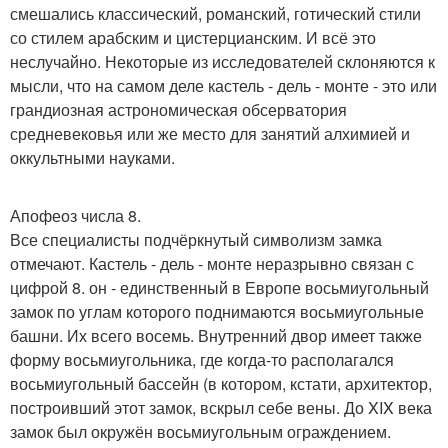
смешались классический, романский, готический стили
со стилем арабским и цистерцианским. И всё это
неслучайно. Некоторые из исследователей склоняются к
мысли, что на самом деле кастель - дель - монте - это или
грандиозная астрономическая обсерватория
средневековья или же место для занятий алхимией и
оккультными науками.
Апофеоз числа 8.
Все специалисты подчёркнутый символизм замка
отмечают. Кастель - дель - монте неразрывно связан с
цифрой 8. он - единственный в Европе восьмиугольный
замок по углам которого поднимаются восьмиугольные
башни. Их всего восемь. Внутренний двор имеет также
форму восьмиугольника, где когда-то располагался
восьмиугольный бассейн (в котором, кстати, архитектор,
построивший этот замок, вскрыл себе вены. До XIX века
замок был окружён восьмиугольным ограждением.