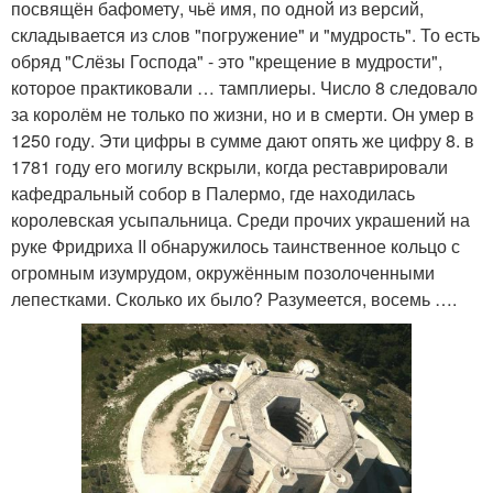
посвящён бафомету, чьё имя, по одной из версий,
складывается из слов "погружение" и "мудрость". То есть
обряд "Слёзы Господа" - это "крещение в мудрости",
которое практиковали … тамплиеры. Число 8 следовало
за королём не только по жизни, но и в смерти. Он умер в
1250 году. Эти цифры в сумме дают опять же цифру 8. в
1781 году его могилу вскрыли, когда реставрировали
кафедральный собор в Палермо, где находилась
королевская усыпальница. Среди прочих украшений на
руке Фридриха II обнаружилось таинственное кольцо с
огромным изумрудом, окружённым позолоченными
лепестками. Сколько их было? Разумеется, восемь ….