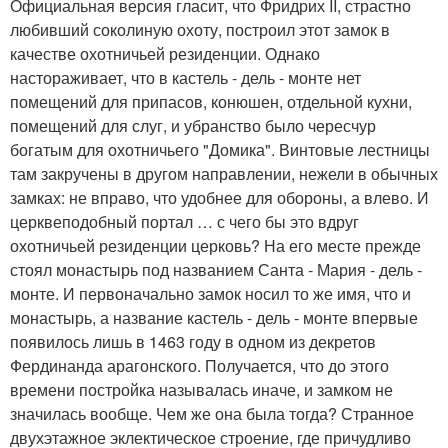
Официальная версия гласит, что Фридрих II, страстно
любивший соколиную охоту, построил этот замок в
качестве охотничьей резиденции. Однако
настораживает, что в кастель - дель - монте нет
помещений для припасов, конюшен, отдельной кухни,
помещений для слуг, и убранство было чересчур
богатым для охотничьего "Домика". Винтовые лестницы
там закручены в другом направлении, нежели в обычных
замках: не вправо, что удобнее для обороны, а влево. И
церквеподобный портал … с чего бы это вдруг
охотничьей резиденции церковь? На его месте прежде
стоял монастырь под названием Санта - Мария - дель -
монте. И первоначально замок носил то же имя, что и
монастырь, а название кастель - дель - монте впервые
появилось лишь в 1463 году в одном из декретов
Фердинанда арагонского. Получается, что до этого
времени постройка называлась иначе, и замком не
значилась вообще. Чем же она была тогда? Странное
двухэтажное эклектическое строение, где причудливо