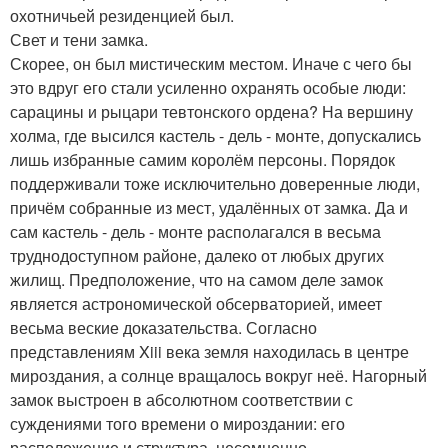
охотничьей резиденцией был.
Свет и тени замка.
Скорее, он был мистическим местом. Иначе с чего бы
это вдруг его стали усиленно охранять особые люди:
сарацины и рыцари тевтонского ордена? На вершину
холма, где высился кастель - дель - монте, допускались
лишь избранные самим королём персоны. Порядок
поддерживали тоже исключительно доверенные люди,
причём собранные из мест, удалённых от замка. Да и
сам кастель - дель - монте располагался в весьма
труднодоступном районе, далеко от любых других
жилищ. Предположение, что на самом деле замок
является астрономической обсерваторией, имеет
весьма веские доказательства. Согласно
представлениям Xiii века земля находилась в центре
мироздания, а солнце вращалось вокруг неё. Нагорный
замок выстроен в абсолютном соответствии с
суждениями того времени о мироздании: его
расположение и структура, несомненно,