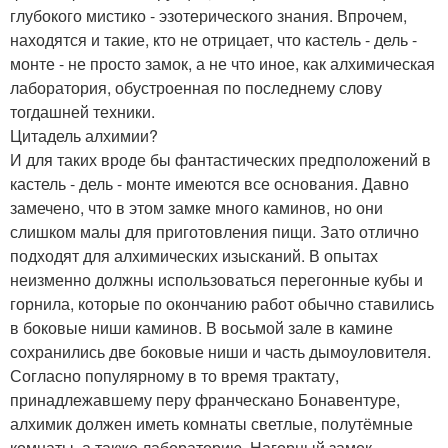
глубокого мистико - эзотерического знания. Впрочем,
находятся и такие, кто не отрицает, что кастель - дель -
монте - не просто замок, а не что иное, как алхимическая
лаборатория, обустроенная по последнему слову
тогдашней техники.
Цитадель алхимии?
И для таких вроде бы фантастических предположений в
кастель - дель - монте имеются все основания. Давно
замечено, что в этом замке много каминов, но они
слишком малы для приготовления пищи. Зато отлично
подходят для алхимических изысканий. В опытах
неизменно должны использоваться перегонные кубы и
горнила, которые по окончанию работ обычно ставились
в боковые ниши каминов. В восьмой зале в камине
сохранились две боковые ниши и часть дымоуловителя.
Согласно популярному в то время трактату,
принадлежавшему перу франческано Бонавентуре,
алхимик должен иметь комнаты светлые, полутёмные
комнаты, а также лабораторию. Нагорный замок