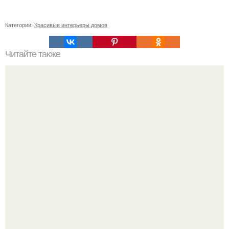
Категории:
Красивые интерьеры домов
Читайте также
На заметку: простой и дешевый способ, как почистить
деревянную разделочную доску.