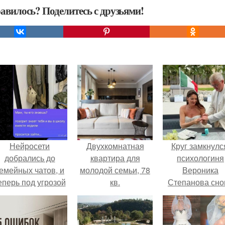
авилось? Поделитесь с друзьями!
Нейросети
Двухкомнатная
Круг замкнулс
добрались до
квартира для
психологиня
емейных чатов, и
молодой семьи, 78
Вероника
еперь под угрозой
кв.
Степанова сно
мамины нервы.
вышла замуж 
собственног
бывшего мужа