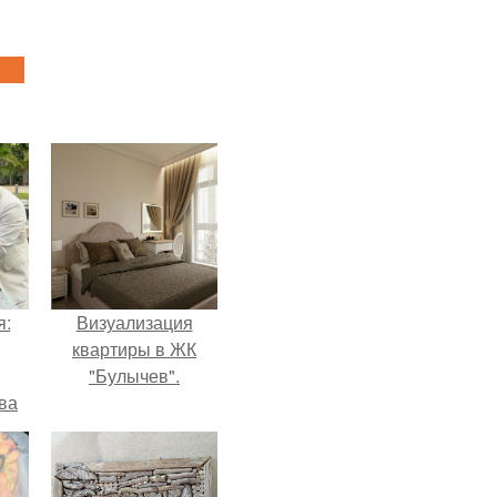
я:
Визуализация
квартиры в ЖК
"Булычев".
ва
за
о
.