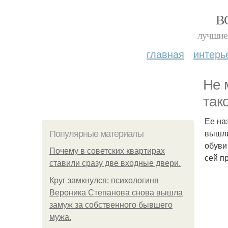
В
лучшие 
главная
интерь
Не 
так
Ее на
вышли
Популярные материалы
обуви
Почему в советских квартирах
сей п
ставили сразу две входные двери.
Круг замкнулся: психологиня
Вероника Степанова снова вышла
замуж за собственного бывшего
мужа.