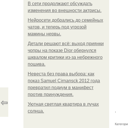
В сети продолжают обсуждать
изменения во внешности актрисы.
Нейросети добрались до семейных
чатов, и теперь под угрозой
мамины нервы.
Детали решают всё: выход приянки
чопры на показе Dior обернулся
шквалом критики из-за небрежного
пошива.
Невеста без права выбора: как
показ Samuel Cirnansck 2012 года
превратил подиум в манифест
против принуждения.
⇦
Уютная светлая квартира в лучах
.
солнца.
Категори