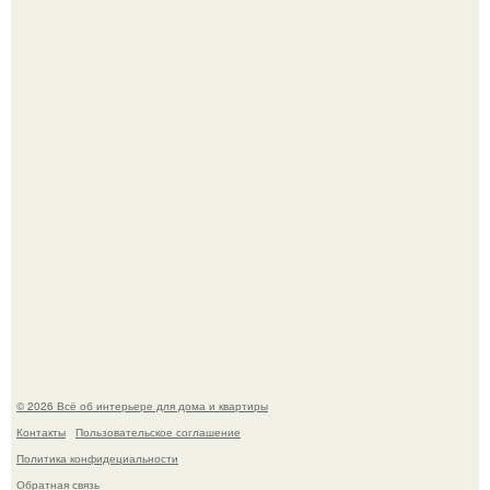
Готовясь к поездке, мы листали путеводители по городу
и наткнулись на фотографию белого дворца.
Квартира дипломата. Дизайнер Татьяна Сорокина -
Ильина создала классический интерьер для возрастной
пары в квартире площадью 82, 5 кв.
© 2026 Всё об интерьере для дома и квартиры
Контакты
Пользовательское соглашение
Политика конфидециальности
Обратная связь