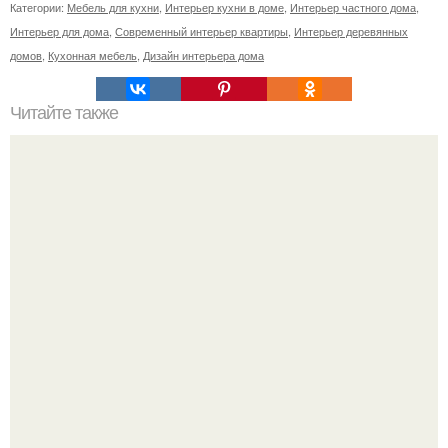
Категории:
Мебель для кухни
,
Интерьер кухни в доме
,
Интерьер частного дома
,
Интерьер для дома
,
Современный интерьер квартиры
,
Интерьер деревянных
домов
,
Кухонная мебель
,
Дизайн интерьера дома
Читайте также
26 вещей, убивающих женственность.