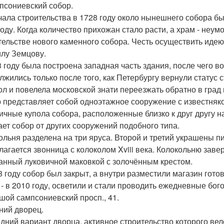
мпсониевский собор.
чала строительства в 1728 году около нынешнего собора 
году. Когда количество прихожан стало расти, а храм - неу
тельстве нового каменного собора. Честь осуществить идею
лу Земцову.
3 году была построена западная часть здания, после чего 
лжились только после того, как Петербургу вернули статус
ол и повелела московской знати переезжать обратно в град 
 представляет собой одноэтажное сооружение с известняк
ичные купола собора, расположенные близко к друг другу на
ает собор от других сооружений подобного типа.
ольня разделена на три яруса. Второй и третий украшены п
лагается звонница с колоколом Xviii века. Колокольню за
анный луковичной маковкой с золочённым крестом.
8 году собор был закрыт, а внутри разместили магазин готово
 - в 2010 году, осветили и стали проводить ежедневные бог
ьшой сампсониевский просп., 41.
мний дворец.
дний вариант дворца, активное строительство которого вело