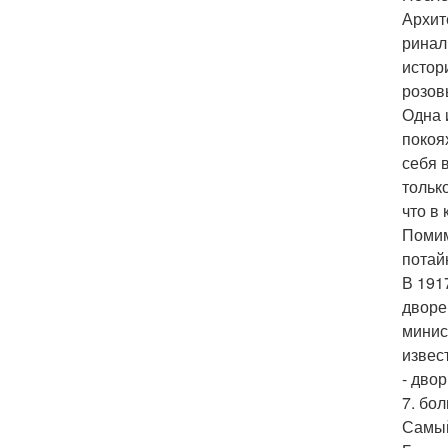
Архит
ринал
истор
розов
Одна 
покоя
себя 
тольк
что в
Помим
потай
В 191
дворе
минис
извес
- двор
7. бо
Самый