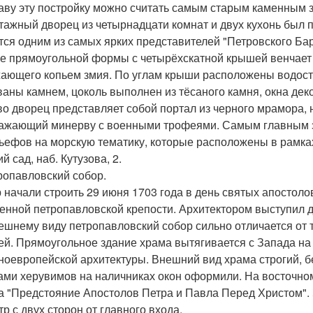
аву эту постройку можно считать самым старым каменным 
тажный дворец из четырнадцати комнат и двух кухонь был п
тся одним из самых ярких представителей "Петровского Бар
е прямоугольной формы с четырёхскатной крышей венчает
ающего копьем змия. По углам крыши расположены водосто
ваны камнем, цоколь выполнен из тёсаного камня, окна де
во дворец представляет собой портал из черного мрамора,
ажающий минерву с военными трофеями. Самым главным 
ьефов на морскую тематику, которые расположены в рамках
ий сад, наб. Кутузова, 2.
тропавловский собор.
 начали строить 29 июня 1703 года в день святых апостоло
енной петропавловской крепости. Архитектором выступил д
ешнему виду петропавловский собор сильно отличается о
ей. Прямоугольное здание храма вытягивается с Запада на
ноевропейской архитектуры. Внешний вид храма строгий, б
ами херувимов на наличниках окон оформили. На восточно
а "Предстояние Апостолов Петра и Павла Перед Христом"
тр с двух сторон от главного входа.