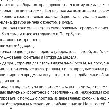
ная часть собора, которая приковывает к нему внимание - 
ированная пилястрами. Над крышей же возвышается восьми
ционного креста - тонкая золотая башенка, служащая осно
овлена фигура ангела с крестом в руках.
лгие годы колокольня стала своеобразным городским ориенти
, был самым высоким зданием в Петербурге.
ропавловская крепость.
ншиковский дворец.
тельство дворца для первого губернатора Петербурга Алек
ту Джованни фонтаны и Готфрида шеделя.
ак дворец строили для столь влиятельной особы, не поскуп
иалы, привозимые из-за границы, ни на парадные залы и 
кционировал предметы искусства, которые добавляли обли
здничности.
 здания подчеркнули пилястрами с каменными капителями и
ью вычурных фронтонов с позолоченными княжескими коро
тировали с помощью портика из деревянных колонн, а над 
чал бравурными мелодиями прибывавших по Неве гостей. 