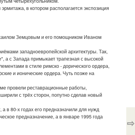
нутым четырёхугольником.
 эрмитажа, в котором располагается экспозиция
Михаилом Земцовым и его помощником Иваном
приёмами западноевропейской архитектуры. Так,
", а с Запада примыкает трапезная с высокой
ементами в стиле римско - дорического ордера,
ские и ионические ордера. Чуть позже на
раме провели реставрационные работы,
ширили с трёх сторон, попутно сделав новый
, а в 80-х годах его предназначили для нужд
ческое предназначение, а в январе 1995 года
⇨