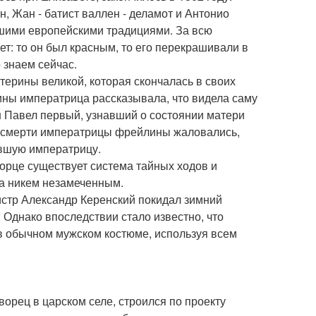
, Жан - батист валлен - деламот и Антонио
чшими европейскими традициями. За всю
т: то он был красным, то его перекрашивали в
 знаем сейчас.
терины великой, которая скончалась в своих
чины императрица рассказывала, что видела саму
н Павел первый, узнавший о состоянии матери
е смерти императрицы фрейлины жаловались,
авшую императрицу.
ворце существует система тайных ходов и
ца никем незамеченным.
нистр Александр Керенский покидал зимний
 Однако впоследствии стало известно, что
а в обычном мужском костюме, используя всем
орец в царском селе, строился по проекту