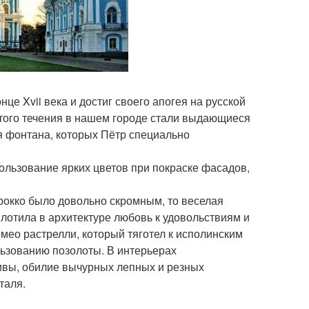
це Xvii века и достиг своего апогея на русской
того течения в нашем городе стали выдающиеся
я фонтана, которых Пётр специально
ользование ярких цветов при покраске фасадов,
арокко было довольно скромным, то веселая
лотила в архитектуре любовь к удовольствиям и
ео растрелли, который тяготел к исполинским
ьзованию позолоты. В интерьерах
ивы, обилие вычурных лепных и резных
таля.