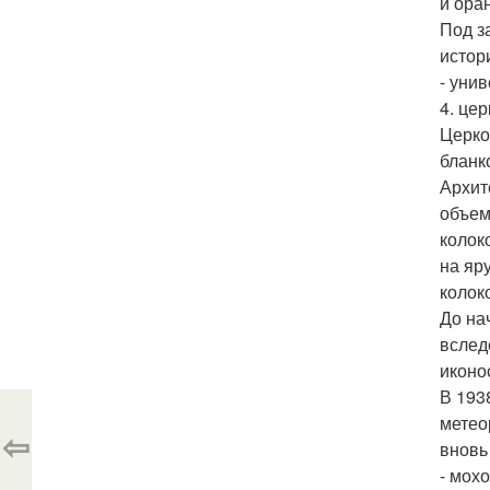
и ора
Под з
истор
- унив
4. це
Церко
бланк
Архит
объем
колок
на яр
колок
До на
вслед
иконо
В 193
метео
⇦
вновь
- мохо