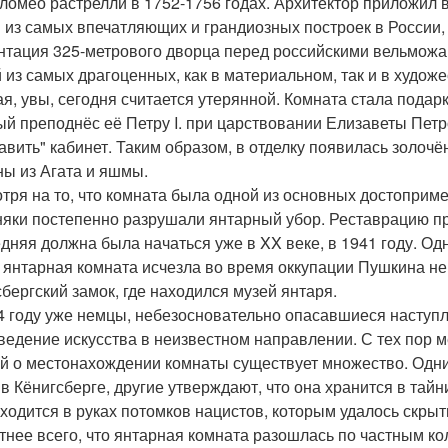
ломео растрелли в 1752-1756 годах. Архитектор приложил в
 из самых впечатляющих и грандиозных построек в России, 
нтация 325-метрового дворца перед российскими вельможа
 из самых драгоценных, как в материальном, так и в худож
ая, увы, сегодня считается утерянной. Комната стала подар
ый преподнёс её Петру I. при царствовании Елизаветы Пет
авить" кабинет. Таким образом, в отделку появилась золоч
ны из Агата и яшмы.
тря на то, что комната была одной из основных достоприме
няки постепенно разрушали янтарный убор. Реставрацию пр
дняя должна была начаться уже в XX веке, в 1941 году. Од
 янтарная комната исчезла во время оккупации Пушкина не
сбергский замок, где находился музей янтаря.
4 году уже немцы, небезосновательно опасавшиеся наступ
ведение искусства в неизвестном направлении. С тех пор 
й о местонахождении комнаты существует множество. Одни 
 в Кёнигсберге, другие утверждают, что она хранится в тай
аходится в руках потомков нацистов, которым удалось скрыт
тнее всего, что янтарная комната разошлась по частным ко