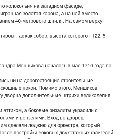
это колокольня на западном фасаде,
гранная золотая корона, а на ней вместо
ванием 40-метрового шпиля. На самом верху
ром, так как собор, высота которого - 122, 5
сандра Меншикова началось в мае 1710 года по
ились ни на дорогостоящие строительные
роскошные покои. Помимо этого, Меншиков
ку дворца дополнительные штрихи великолепия
 аттиком, а боковые ризалиты украсили с
нами и вензелями. Вход во дворец
ним сделали лоджию для оркестра, который
После постройки боковых двухэтажных флигелей