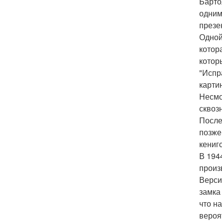
Барто
одним
презе
Одной
котор
котор
"Испр
карти
Несмо
сквоз
После
позже
кениг
В 194
произ
Верси
замка
что н
вероя