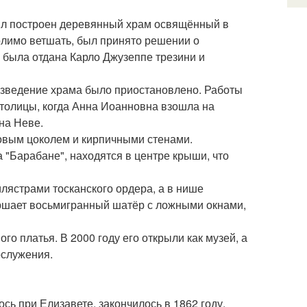
был построен деревянный храм освящённый в
молимо ветшать, был принято решении о
 была отдана Карло Джузеппе трезини и
возведение храма было приостановлено. Работы
 столицы, когда Анна Иоанновна взошла на
на Неве.
овым цоколем и кирпичными стенами.
 "Барабане", находятся в центре крыши, что
илястрами тосканского ордера, а в нише
вершает восьмигранный шатёр с ложными окнами,
го платья. В 2000 году его открыли как музей, а
ослужения.
сь при Елизавете, закончилось в 1862 году.