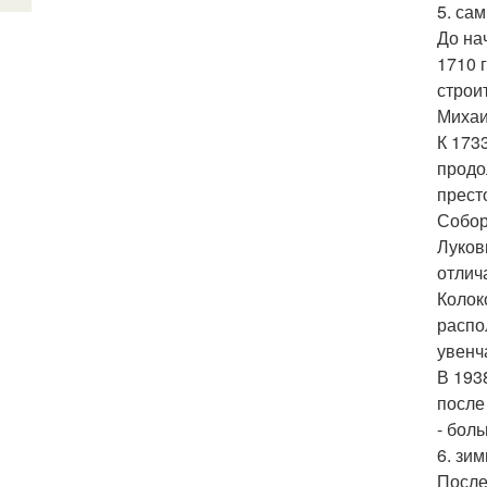
5. са
До на
1710 
строи
Михаи
К 173
продо
прест
Собор
Луков
отлич
Колок
распо
увенч
В 193
после
- бол
6. зи
После