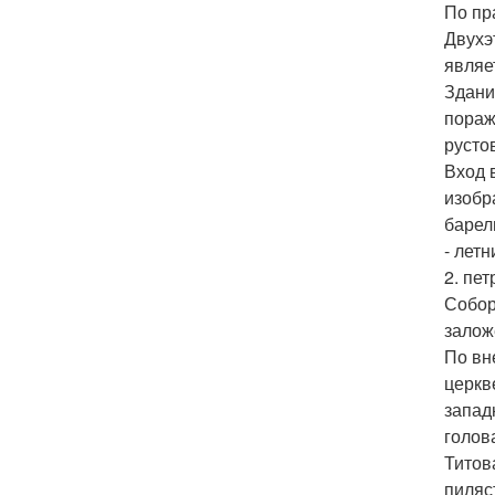
По пр
Двухэ
являе
Здани
пораж
русто
Вход 
изобр
барел
- летн
2. пе
Собор
залож
По вн
церкв
запад
голов
Титов
пиляс