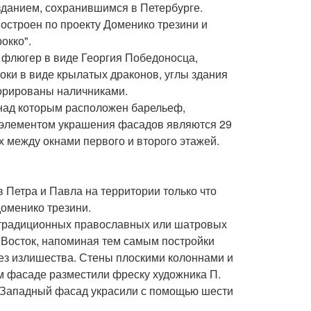
зданием, сохранившимся в Петербурге.
остроен по проекту Доменико трезини и
окко".
 флюгер в виде Георгия Победоносца,
ки в виде крылатых драконов, углы здания
корированы наличниками.
 над которым расположен барельеф,
элементом украшения фасадов являются 29
 между окнами первого и второго этажей.
в Петра и Павла на территории только что
оменико трезини.
т традиционных православных или шатровых
 Восток, напоминая тем самым постройки
ез излишества. Стены плоскими колоннами и
м фасаде разместили фреску художника П.
. Западный фасад украсили с помощью шести