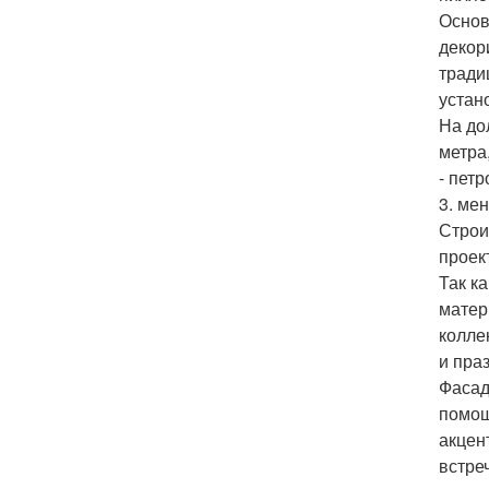
Основ
декор
тради
устан
На до
метра
- пет
3. ме
Строи
проек
Так к
матер
колле
и пра
Фасад
помощ
акцен
встре