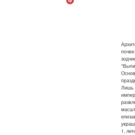
Архит
почве
зодчи
"Выпи
Основ
празд
Лишь 
импер
развл
масшт
елиза
украш
1. лет