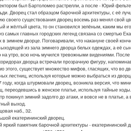
ектором был Бартоломео растрелли, а после - Юрий фельтен
ьди. Дворец стал образцом барочной архитектуры, с её лу
ию своего существования дворец восемь раз менял свой цве
ый и жёлтый цвета, то он становился зелёным, каким мы его
из самых главных городских легенд связана со смертью Ека
х в зимнем дворце. Поговаривали, что накануне своей кон
выходящей из зала зимнего дворца белых одеждах, а её сы
о на утро, всю ночь мучился тревожными видениями. Посл
 коридорах дворца встречали прозрачную фигуру, напомин
о этого, существует множество мифов, гласящих, что во д
ных лестниц, используя которые можно выбраться из двор
7 году, когда штурмовали дворец, возникла версия, что ми
ц, переодевшись в женское платье, используя тайные ходы.
тр покинул зимний задолго до атаки, и вовсе не в платье, 
тный выход.
цовая наб., 32.
льшой екатерининский дворец.
 яркий памятник барочной архитектуры - екатерининский дв