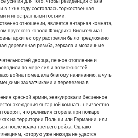
се усилия для того, чтобы резиденция стала
и в 1756 году состоялась торжественная
ми и иностранными гостями.
ественно отношении, является янтарная комната,
ком прусского короля Фридриха Вильгельма I,
ровны архитектору растрелли было предложено
ёная деревянная резьба, зеркала и мозаичные
чательностей дворца, печное отопление и
оводили по мере сил и возможностей.
нако война помешала благому начинанию, а чуть
мецкими захватчиками и перевезена в
ления красной армии, эвакуировали бесценное
местонахождения янтарной комнаты неизвестно.
говорят, что реликвия сгорела при пожаре
никах на территории Польши или Германии, или
ься после краха третьего рейха. Однако
ллекциям, которую уже никогда не удастся