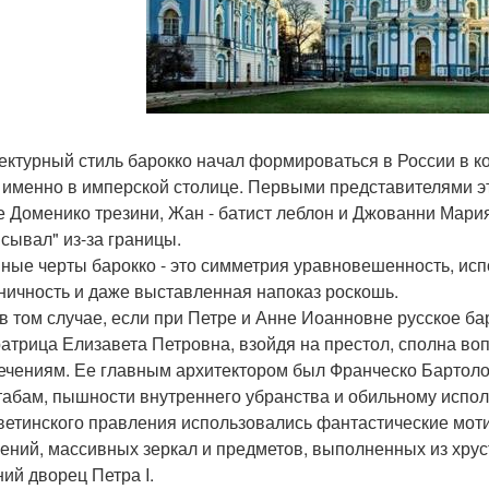
ектурный стиль барокко начал формироваться в России в кон
 именно в имперской столице. Первыми представителями э
е Доменико трезини, Жан - батист леблон и Джованни Мари
сывал" из-за границы.
ные черты барокко - это симметрия уравновешенность, исп
ничность и даже выставленная напоказ роскошь.
в том случае, если при Петре и Анне Иоанновне русское б
атрица Елизавета Петровна, взойдя на престол, сполна воп
ечениям. Ее главным архитектором был Франческо Бартолом
абам, пышности внутреннего убранства и обильному испол
ветинского правления использовались фантастические мот
ений, массивных зеркал и предметов, выполненных из хрус
ний дворец Петра I.