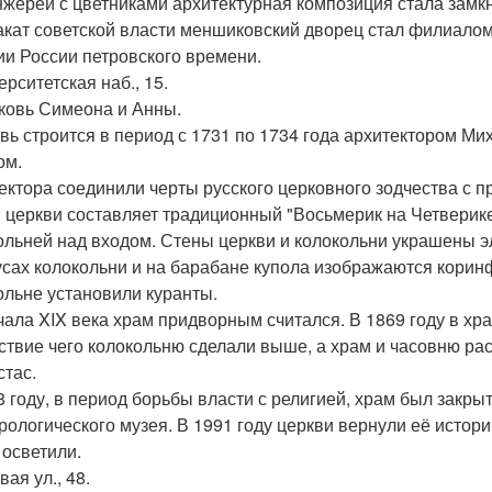
нжерей с цветниками архитектурная композиция стала замк
акат советской власти меншиковский дворец стал филиалом
ии России петровского времени.
ерситетская наб., 15.
рковь Симеона и Анны.
вь строится в период с 1731 по 1734 года архитектором 
ом.
ектора соединили черты русского церковного зодчества с 
 церкви составляет традиционный "Восьмерик на Четверике
ольней над входом. Стены церкви и колокольни украшены эл
усах колокольни и на барабане купола изображаются коринф
ольне установили куранты.
чала XIX века храм придворным считался. В 1869 году в х
ствие чего колокольню сделали выше, а храм и часовню рас
стас.
8 году, в период борьбы власти с религией, храм был закрыт
рологического музея. В 1991 году церкви вернули её истори
 осветили.
вая ул., 48.