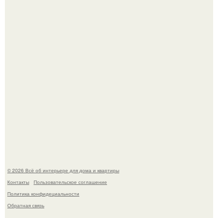
Привет всем дизайнерам интерьеров и не только!
"Проиллюстрированные Люди": Томас майландер
превратил солнечные ожоги в арт - объект.
© 2026 Всё об интерьере для дома и квартиры
Контакты
Пользовательское соглашение
Политика конфидециальности
Обратная связь