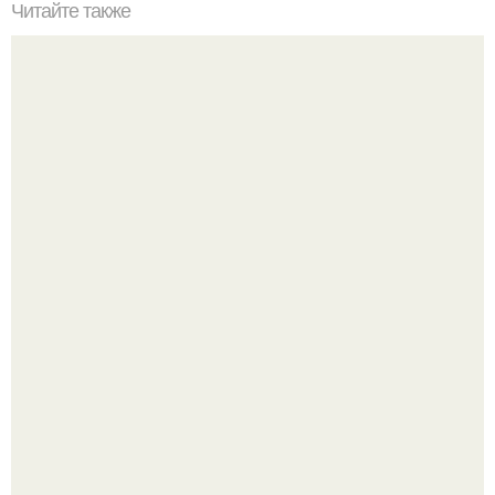
Читайте также
Поделки на Новый год в детский сад 2024.
Разноцветная керамическая плитка как украшение
интерьера.