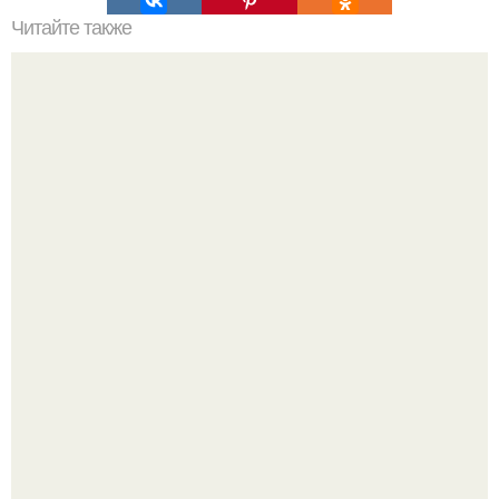
Читайте также
Как постирать жалюзи в домашних условиях?
Визуализация квартиры в ЖК "Булычев".