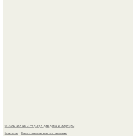
Невеста без права выбора: как показ Samuel Cirnansck
2012 года превратил подиум в манифест против
принуждения.
Эко - панно "Песочный Берег":
© 2026 Всё об интерьере для дома и квартиры
Контакты
Пользовательское соглашение