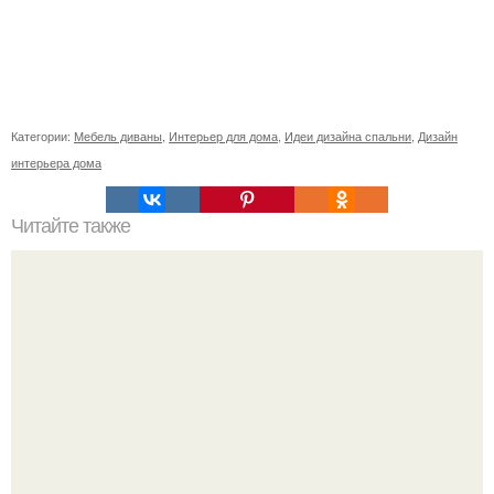
Категории:
Мебель диваны
,
Интерьер для дома
,
Идеи дизайна спальни
,
Дизайн
интерьера дома
Читайте также
Икеа для прихожей ИДЕИ. Мебель для прихожей
«ИКЕА»: ассортимент и функциональные особенности