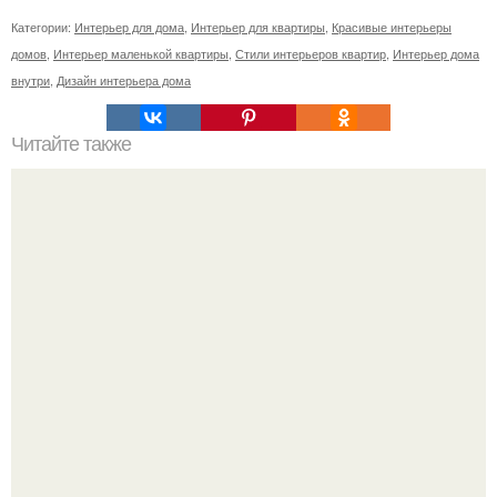
Категории:
Интерьер для дома
,
Интерьер для квартиры
,
Красивые интерьеры
домов
,
Интерьер маленькой квартиры
,
Стили интерьеров квартир
,
Интерьер дома
внутри
,
Дизайн интерьера дома
Читайте также
Как правильно обрезать герань, чтобы она пышно цвела.