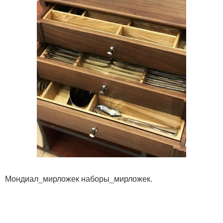
Мондиал_мирложек наборы_мирложек.