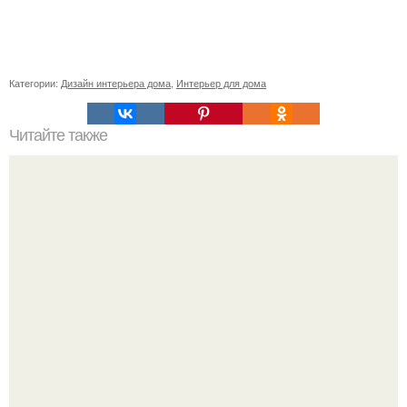
Категории:
Дизайн интерьера дома
,
Интерьер для дома
Читайте также
Сколько сохнут обои на флизелиновой основе после
поклейки. Когда высохнет клей?