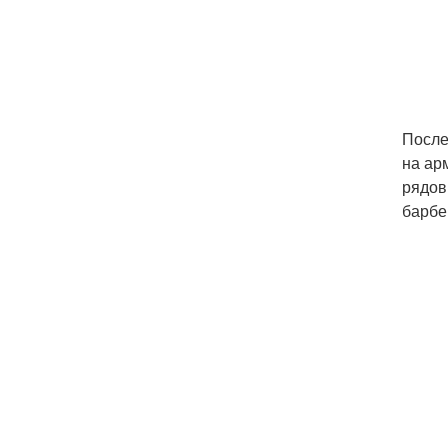
После
на ар
рядов
барбе