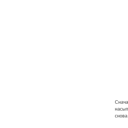
Снача
насып
снова