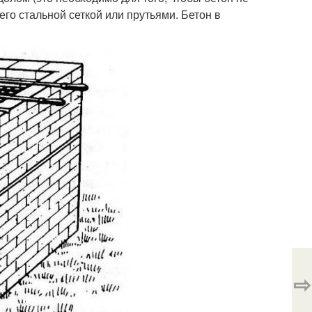
его стальной сеткой или прутьями. Бетон в
⇨