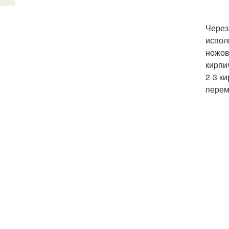
Через
испол
ножов
кирпи
2-3 к
перем