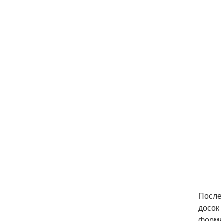
После
досок
формы