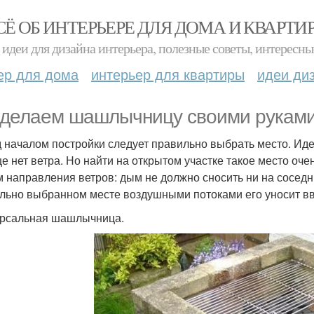
СЁ ОБ ИНТЕРЬЕРЕ ДЛЯ ДОМА И КВАРТИ
идеи для дизайна интерьера, полезные советы, интересны
ер для дома
интерьер для квартиры
идеи ди
делаем шашлычницу своими рукам
 началом постройки следует правильно выбрать место. Идеа
е нет ветра. Но найти на открытом участке такое место оч
м направления ветров: дым не должно сносить ни на соседни
льно выбранном месте воздушными потоками его уносит вв
рсальная шашлычница.