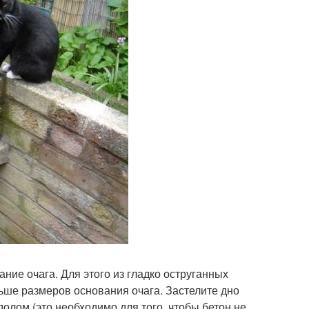
ние очага. Для этого из гладко оструганных
ьше размеров основания очага. Застелите дно
олом (это необходимо для того, чтобы бетон не