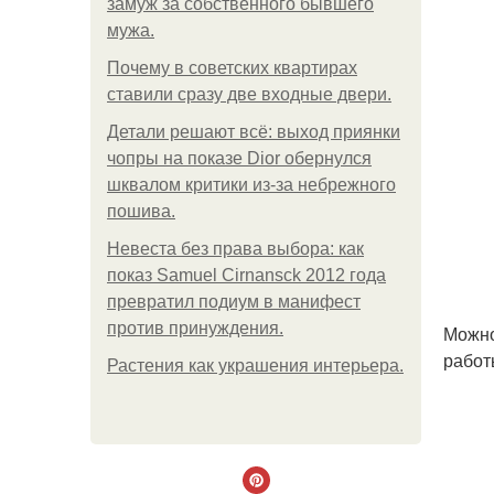
замуж за собственного бывшего
мужа.
Почему в советских квартирах
ставили сразу две входные двери.
Детали решают всё: выход приянки
чопры на показе Dior обернулся
шквалом критики из-за небрежного
пошива.
Невеста без права выбора: как
показ Samuel Cirnansck 2012 года
превратил подиум в манифест
против принуждения.
Можно
работ
Растения как украшения интерьера.