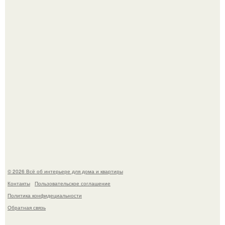
Визуализация квартиры в ЖК "Булычев".
Привет всем дизайнерам интерьеров и не только!
© 2026 Всё об интерьере для дома и квартиры
Контакты
Пользовательское соглашение
Политика конфидециальности
Обратная связь