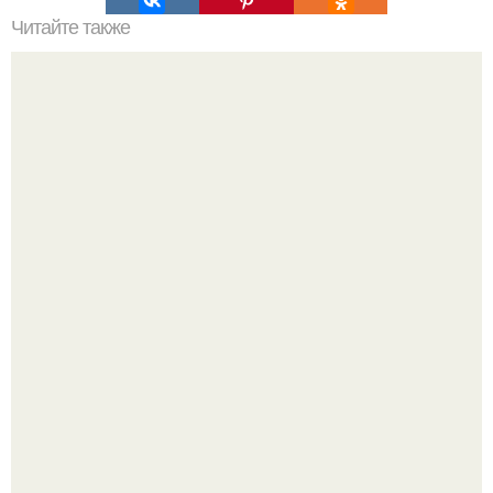
Читайте также
Инструкция по самостоятельной установке
межкомнатной двери.
Разноцветная керамическая плитка как украшение