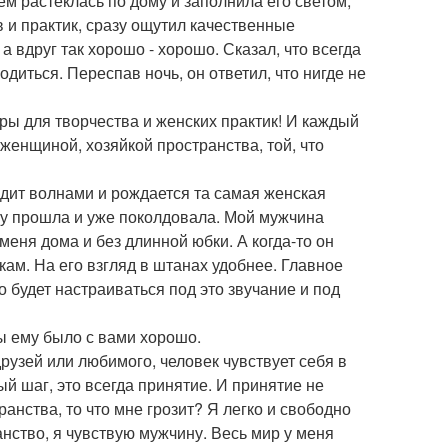
ем растеклась по дому и заполнила его светом,
в и практик, сразу ощутил качественные
а вдруг так хорошо - хорошо. Сказал, что всегда
одиться. Переспав ночь, он ответил, что нигде не
ры для творчества и женских практик! И каждый
женщиной, хозяйкой пространства, той, что
одит волнами и рождается та самая женская
му прошла и уже поколдовала. Мой мужчина
меня дома и без длинной юбки. А когда-то он
ам. На его взгляд в штанах удобнее. Главное
о будет настраиваться под это звучание и под
бы ему было с вами хорошо.
рузей или любимого, человек чувствует себя в
й шаг, это всегда принятие. И принятие не
транства, то что мне грозит? Я легко и свободно
нство, я чувствую мужчину. Весь мир у меня