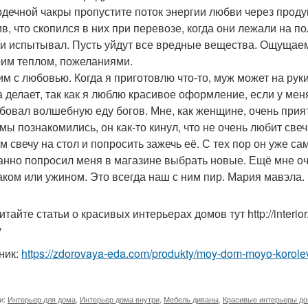
рдечной чакры пропустите поток энергии любви через продук
в, что скопился в них при перевозе, когда они лежали на пол
и испытывал. Пусть уйдут все вредные вещества. Ощущаем,
оим теплом, пожеланиями.
им с любовью. Когда я приготовлю что-то, муж может на рук
а делает, так как я люблю красивое оформление, если у меня 
бовал волшебную еду богов. Мне, как женщине, очень прия
 мы познакомились, он как-то кинул, что не очень любит све
 свечу на стол и попросить зажечь её. С тех пор он уже сам 
анно попросил меня в магазине выбрать новые. Ещё мне оче
аком или ужином. Это всегда наш с ним пир. Мария мавэла.
тайте статьи о красивых интерьерах домов тут http://interior.r
v
ник:
https://zdorovaya-eda.com/produkty/moy-dom-moyo-korole
и:
Интерьер для дома
,
Интерьер дома внутри
,
Мебель диваны
,
Красивые интерьеры д