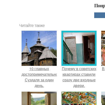
Понр
Читайте также
10 главных
Почему в советских
В
достопримечательностей
квартирах ставили
Суздаля за один
сразу две входные
день.
двери.