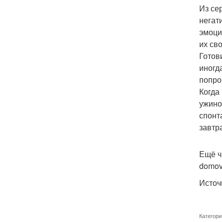
Из се
негати
эмоци
их св
Готов
иногд
попро
Когда
ужином
спонт
завтр
Ещё чи
domo
Источ
Категори