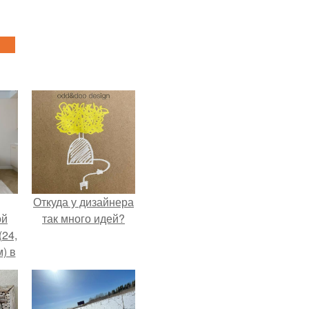
Откуда у дизайнера
ой
так много идей?
(24,
) в