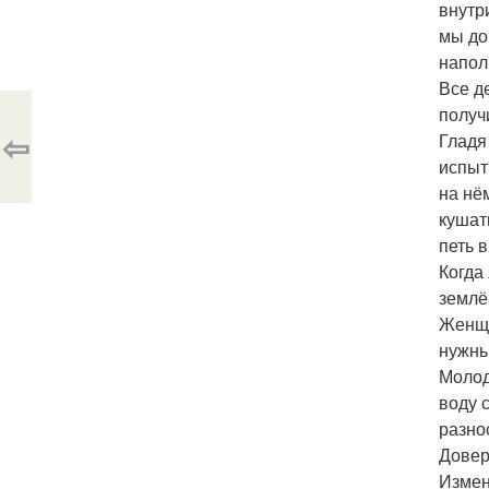
внутр
мы до
напол
Все д
получ
⇦
Гладя
испыт
на нё
кушат
петь 
Когда
землё
Женщи
нужны
Молод
воду 
разно
Довер
Измен