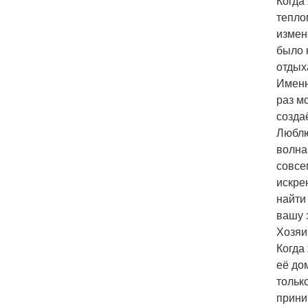
Когда
тепло
измен
было 
отдыха
Именн
раз м
созда
Люблю
волна
совсе
искре
найти
вашу 
Хозяи
Когда
её до
только
прини