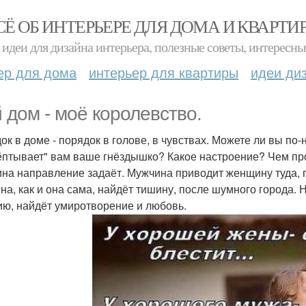
СЁ ОБ ИНТЕРЬЕРЕ ДЛЯ ДОМА И КВАРТИ
идеи для дизайна интерьера, полезные советы, интересны
ер для дома
интерьер для квартиры
идеи ди
 дом - моё королевство.
ок в доме - порядок в голове, в чувствах. Можете ли вы п
птывает" вам ваше гнёздышко? Какое настроение? Чем пр
на направление задаёт. Мужчина приводит женщину туда, гд
на, как и она сама, найдёт тишину, после шумного города. 
ию, найдёт умиротворение и любовь.