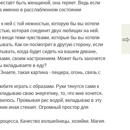
рестаёт быть женщиной, она теряет. Ведь если
а именно в расслабленном состоянии
 к ней с той нежностью, которую бы вы хотели
стью, которая соединит двух любящих на ней.
⇨
ои вещи теми чувствами, которые бы вы хотели
ывать. Как он посмотрит в другую сторону, если
ывать, когда будет сидеть на вашем диване,
вами, своим настроением. Может быть захочется
вы вкладываете в еду?
наете, такая картина - пещера, огонь, связь с
бите играть с образами. Руки тянутся сами к
ладываю свою энергетику, то, что мне хочется.
авилось. Промывая рис водой, вкладываю в эту
нии иная стекает. Огромный простор для
роцесса. Качество волшебницы, хозяйки. Магия.