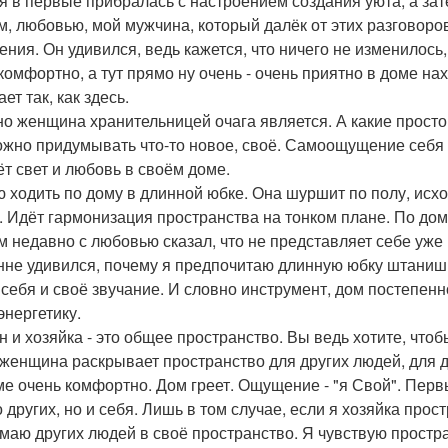
 я в первые прибралась с настроением создания уюта, а зат
м, любовью, мой мужчина, который далёк от этих разговоро
ения. Он удивился, ведь кажется, что ничего не изменилось, 
комфортно, а тут прямо ну очень - очень приятно в доме нах
ет так, как здесь.
о женщина хранительницей очага является. А какие просто
ожно придумывать что-то новое, своё. Самоощущение себя 
ёт свет и любовь в своём доме.
 ходить по дому в длинной юбке. Она шуршит по полу, исх
. Идёт гармонизация пространства на тонком плане. По до
м недавно с любовью сказал, что не представляет себе уже 
нне удивился, почему я предпочитаю длинную юбку штанишк
 себя и своё звучание. И словно инструмент, дом постепенн
энергетику.
н и хозяйка - это общее пространство. Вы ведь хотите, что
 женщина раскрывает пространство для других людей, для д
ме очень комфортно. Дом греет. Ощущение - "я Свой". Первы
 других, но и себя. Лишь в том случае, если я хозяйка прос
маю других людей в своё пространство. Я чувствую простра