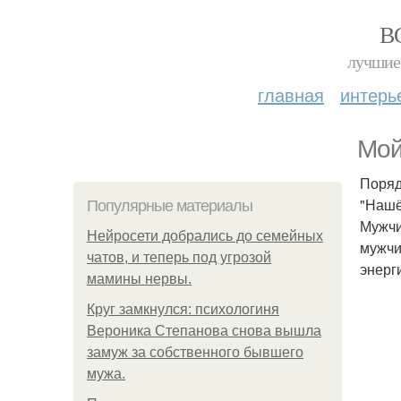
В
лучшие 
главная
интерь
Мой
Поряд
"Нашё
Популярные материалы
Мужчи
Нейросети добрались до семейных
мужчи
чатов, и теперь под угрозой
энерг
мамины нервы.
Круг замкнулся: психологиня
Вероника Степанова снова вышла
замуж за собственного бывшего
мужа.