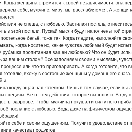
и. Когда женщина стремится к своей независимости, она пе
веряем себе, мужчине, миру, мы расслабляемся. А женщин
няется.
ействия не спеша, с любовью. Застилая постель, отнеситесь
ить в этой постели. Пускай мысли будут наполнены той стра
 постельное бельё, тоже так. Когда гладите, наполняйте св
ывать, когда носите их, какие чувства любимый будет испыт
м рубашка пропитанная вашей любовью? Что он будет испыт
ь за вашим столом? Всё заполняем своими мыслями, чувст
в процессе или что-то приговаривать. А когда готовите, что 
 я готовлю, вхожу в состояние женщины у домашнего очага. З
й и.
на колдующая над котелком. Лишь в том случае, если вы лю
м специям. Вся в том действии, которое выполняю. В еду вк
ость, здоровье. Чтобы мужчина покушал и сил у него приб
своё послание с любовью. Вода даже на физическом ощуще
образия!
яйте себе и своим ощущениям. Получите удовольствие от п
ение качества продуктов.