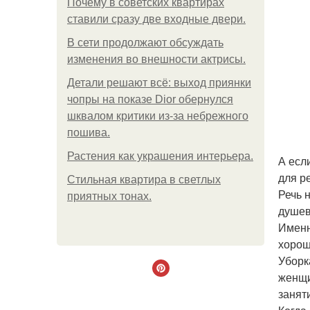
Почему в советских квартирах
ставили сразу две входные двери.
В сети продолжают обсуждать
изменения во внешности актрисы.
Детали решают всё: выход приянки
чопры на показе Dior обернулся
шквалом критики из-за небрежного
пошива.
Растения как украшения интерьера.
А есл
для р
Стильная квартира в светлых
Речь 
приятных тонах.
душев
Именн
хорош
Уборк
женщи
занят