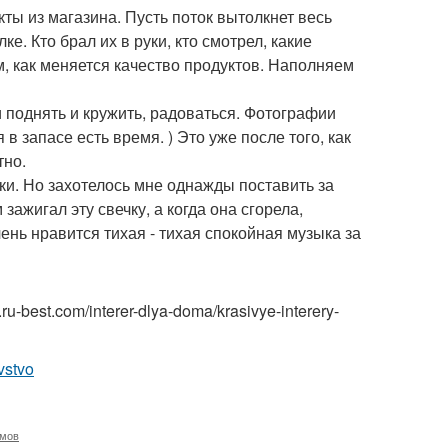
ты из магазина. Пусть поток вытолкнет весь
ке. Кто брал их в руки, кто смотрел, какие
 как меняется качество продуктов. Наполняем
и поднять и кружить, радоваться. Фотографии
в запасе есть время. ) Это уже после того, как
тно.
чки. Но захотелось мне однажды поставить за
зажигал эту свечку, а когда она сгорела,
нь нравится тихая - тихая спокойная музыка за
u-best.com/interer-dlya-doma/krasivye-interery-
vstvo
омов