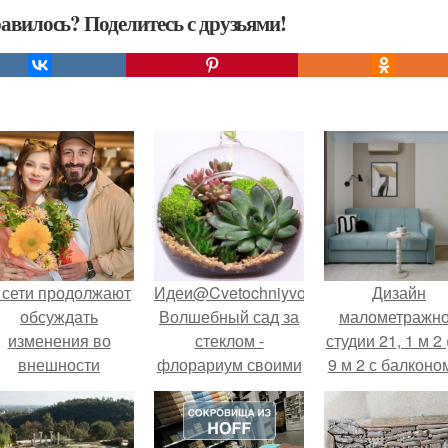
авилось? Поделитесь с друзьями!
 сети продолжают
Идеи@Cvetochniyvodopad.
Дизайн
обсуждать
Волшебный сад за
малометражн
изменения во
стеклом -
студии 21, 1 м 2 
внешности
флорариум своими
9 м 2 с балконом
актрисы.
руками?
Краснодаре.