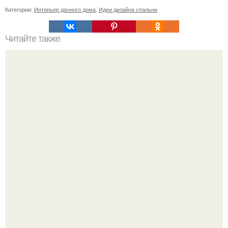
Категории:
Интерьер дачного дома
,
Идеи дизайна спальни
Читайте также
Плитка для печки в доме. Плитка для печи и камина -
какую выбрать и какой лучше обложить печь в доме.