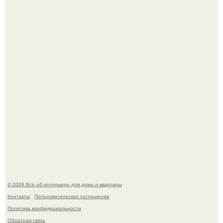
"Проиллюстрированные Люди": Томас майландер
превратил солнечные ожоги в арт - объект.
Сокровища из Hoff.
© 2026 Всё об интерьере для дома и квартиры
Контакты
Пользовательское соглашение
Политика конфидециальности
Обратная связь