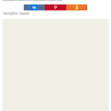
Читайте также
Мы любим такое!
Уютная светлая квартира в лучах солнца.